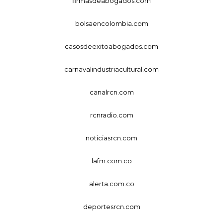
firmasdeabogados.com
bolsaencolombia.com
casosdeexitoabogados.com
carnavalindustriacultural.com
canalrcn.com
rcnradio.com
noticiasrcn.com
lafm.com.co
alerta.com.co
deportesrcn.com