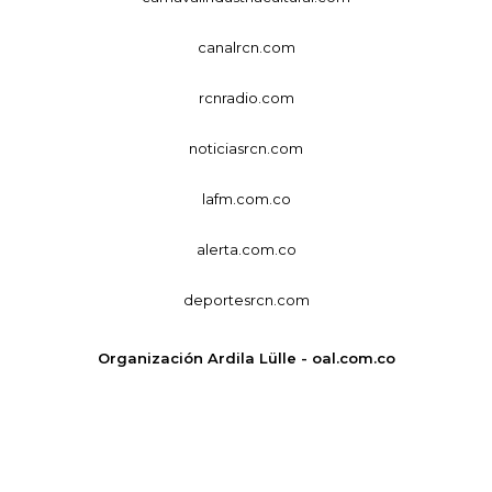
canalrcn.com
rcnradio.com
noticiasrcn.com
lafm.com.co
alerta.com.co
deportesrcn.com
Organización Ardila Lülle - oal.com.co