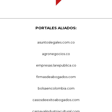
PORTALES ALIADOS:
asuntoslegales.com.co
agronegocios.co
empresas.larepublica.co
firmasdeabogados.com
bolsaencolombia.com
casosdeexitoabogados.com
carnavalindustriacultural.com