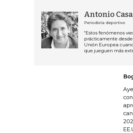
Antonio Casa
Periodista deportivo
“Estos fenómenos vie
prácticamente desde 
Unión Europea cuand
que jueguen más extr
Bo
Aye
con
apr
can
202
EE.