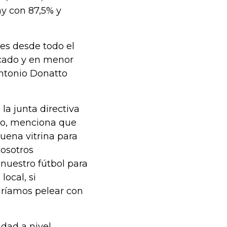
ay con 87,5% y
es desde todo el
cado y en menor
ntonio Donatto
 la junta directiva
ldo, menciona que
uena vitrina para
osotros
nuestro fútbol para
local, si
ríamos pelear con
idad a nivel