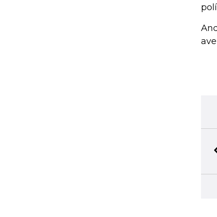
pol
And
ave