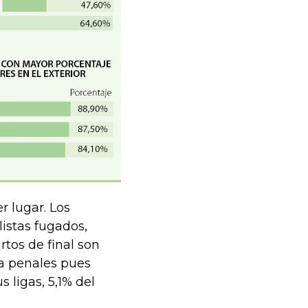
er lugar. Los
istas fugados,
rtos de final son
 a penales pues
 ligas, 5,1% del