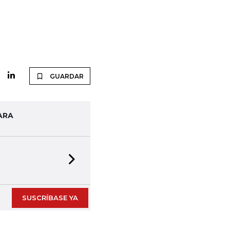
GUARDAR
ARA
Next slide
SUSCRÍBASE YA