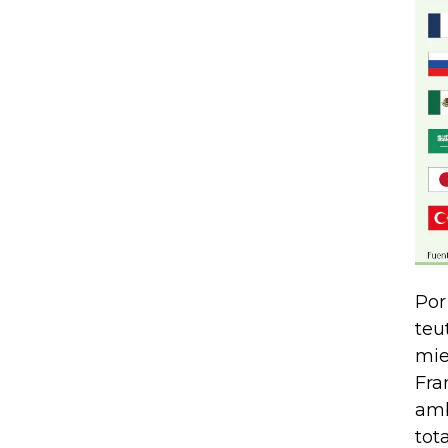
Por
teu
mie
Fra
amb
tot