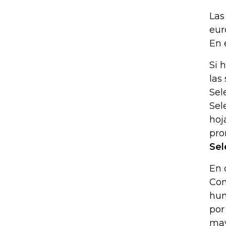
Las
eur
En 
Si 
las
Sel
Sel
hoj
pro
Sel
En 
Con
hum
por
may