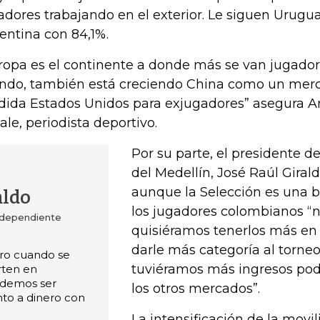
adores trabajando en el exterior. Le siguen Urugu
entina con 84,1%.
ropa es el continente a donde más se van jugador
do, también está creciendo China como un mer
ida Estados Unidos para exjugadores” asegura A
ale, periodista deportivo.
Por su parte, el presidente de
del Medellín, José Raúl Gira
aunque la Selección es una b
aldo
los jugadores colombianos “n
ndependiente
quisiéramos tenerlos más en 
darle más categoría al torneo 
uro cuando se
tuviéramos más ingresos pod
rten en
podemos ser
los otros mercados”.
to a dinero con
La intensificación de la movil