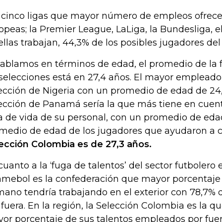
 cinco ligas que mayor número de empleos ofrece
opeas; la Premier League, LaLiga, la Bundesliga, el 
ellas trabajan, 44,3% de los posibles jugadores de
hablamos en términos de edad, el promedio de la f
 selecciones está en 27,4 años. El mayor empleador 
ección de Nigeria con un promedio de edad de 24,
ección de Panamá sería la que más tiene en cuent
a de vida de su personal, con un promedio de edad
medio de edad de los jugadores que ayudaron a cla
ección Colombia es de 27,3 años.
cuanto a la ‘fuga de talentos’ del sector futbolero 
mebol es la confederación que mayor porcentaje 
ano tendría trabajando en el exterior con 78,7% 
 fuera. En la región, la Selección Colombia es la 
or porcentaje de sus talentos empleados por fuer