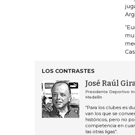
jug
Arg
“Eu
mun
med
Cas
LOS CONTRASTES
José Raúl Gir
Presidente Deportivo I
Medellín
“Para los clubes es d
van los que se convie
históricos, pero no 
competencia en cuan
las otras ligas”.