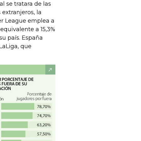
l se tratara de las
xtranjeros, la
er League emplea a
 equivalente a 15,3%
su país. España
LaLiga, que