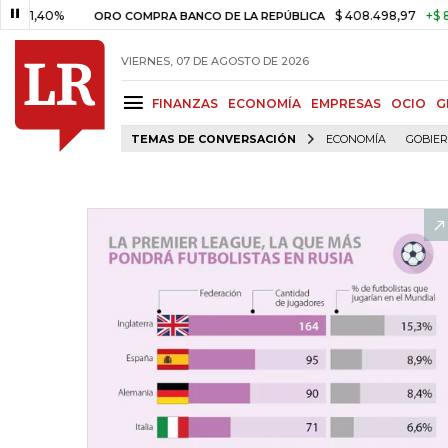
0%
$ 408.498,97
+$ 8.753,81
ORO COMPRA BANCO DE LA REPÚBLICA
VIERNES, 07 DE AGOSTO DE 2026
FINANZAS
ECONOMÍA
EMPRESAS
OCIO
G
TEMAS DE CONVERSACIÓN
ECONOMÍA
GOBIE