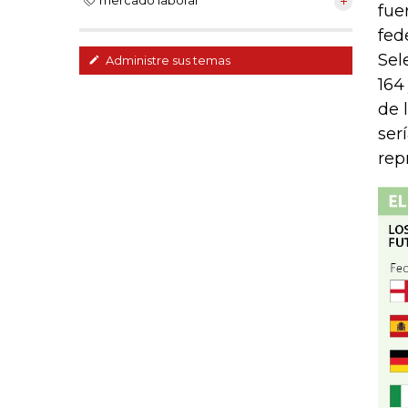
mercado laboral
fue
fed
Sel
Administre sus temas
164
de 
ser
rep