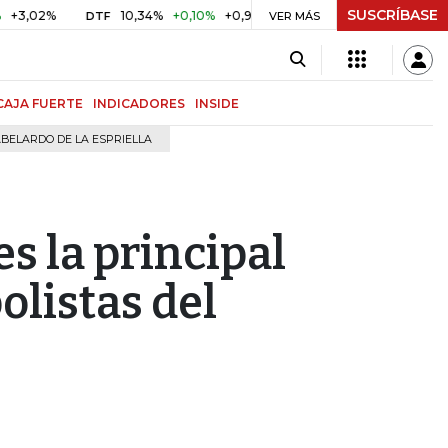
SUSCRÍBASE
%
10,34%
+0,10%
+0,98%
$ 416,91
+$ 0,05
+0,01%
DTF
UVR
VER MÁS
CAJA FUERTE
INDICADORES
INSIDE
BELARDO DE LA ESPRIELLA
s la principal
olistas del
8