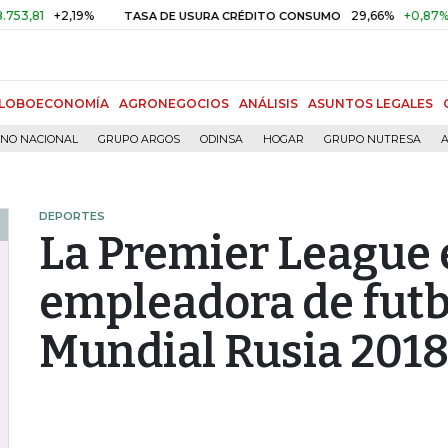
+2,19%
29,66%
+0,87%
+3,02
TASA DE USURA CRÉDITO CONSUMO
LOBOECONOMÍA
AGRONEGOCIOS
ANÁLISIS
ASUNTOS LEGALES
RNO NACIONAL
GRUPO ARGOS
ODINSA
HOGAR
GRUPO NUTRESA
A
DEPORTES
La Premier League e
empleadora de futb
Mundial Rusia 201