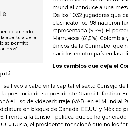
mundial conduce a una mezc
le
De los 1.032 jugadores que pa
clasificatorios, 98 nacieron f
representada (9,5%). El porc
nen ocurriendo
la apertura de la
Marruecos (61,5%). Colombia y 
o se permite
únicos de la Conmebol que 
anjeros”.
nacidos en otro país en las el
Los cambios que deja el
Con
gotá
r se llevó a cabo en la capital el sexto Consejo de 
 la presencia de su presidente Gianni Infantino. E
obó el uso de videoarbitraje (VAR) en el Mundial 2
didatura en bloque de Canadá, EE.UU. y México p
6. Frente a la tensión política que se ha generado 
UU. y Rusia, el presidente mencionó que no les “