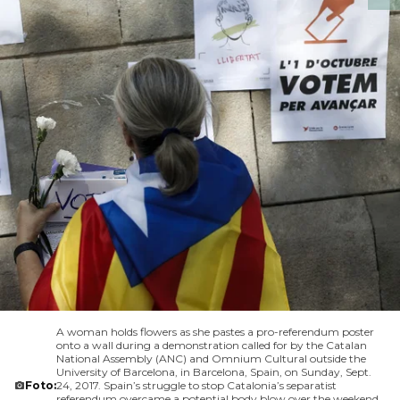
A woman holds flowers as she pastes a pro-referendum poster
onto a wall during a demonstration called for by the Catalan
National Assembly (ANC) and Omnium Cultural outside the
University of Barcelona, in Barcelona, Spain, on Sunday, Sept.
Foto:
24, 2017. Spain’s struggle to stop Catalonia’s separatist
referendum overcame a potential body blow over the weekend