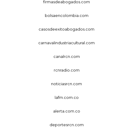
firmasdeabogados.com
bolsaencolombia.com
casosdeexitoabogados.com
carnavalindustriacultural.com
canalrcn.com
rcnradio.com
noticiasrcn.com
lafm.com.co
alerta.com.co
deportesrcn.com