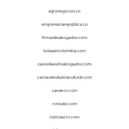
agronegocios.co
empresas.larepublica.co
firmasdeabogados.com
bolsaencolombia.com
casosdeexitoabogados.com
carnavalindustriacultural.com
canalrcn.com
rcnradio.com
noticiasrcn.com