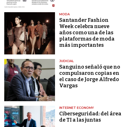
MODA
Santander Fashion
Week celebra nueve
años como una de las
plataformas de moda
más importantes
JUDICIAL
Sanguino señaló que no
compulsaron copias en
el caso de Jorge Alfredo
Vargas
INTERNET ECONOMY
Ciberseguridad: del área
de TI a las juntas