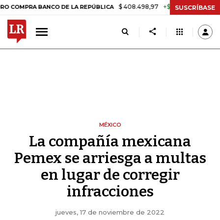
$ 408.498,97
+$ 8.753,81
+2,19%
 BANCO DE LA REPÚBLICA
TASA 
SUSCRÍBASE
MÉXICO
La compañía mexicana
Pemex se arriesga a multas
en lugar de corregir
infracciones
jueves, 17 de noviembre de 2022