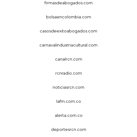
firmasdeabogados.com
bolsaencolombia.com
casosdeexitoabogados.com
carnavalindustriacultural.com
canalrcn.com
rcnradio.com
noticiasrcn.com
lafm.com.co
alerta.com.co
deportesrcn.com