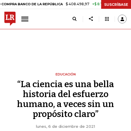
$ 408.498,97
+$ 8.753,81
+2,19%
ANCO DE LA REPÚBLICA
TASA D
SUSCRÍBASE
EDUCACIÓN
“La ciencia es una bella
historia del esfuerzo
humano, a veces sin un
propósito claro”
lunes, 6 de diciembre de 2021