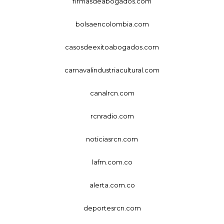
firmasdeabogados.com
bolsaencolombia.com
casosdeexitoabogados.com
carnavalindustriacultural.com
canalrcn.com
rcnradio.com
noticiasrcn.com
lafm.com.co
alerta.com.co
deportesrcn.com