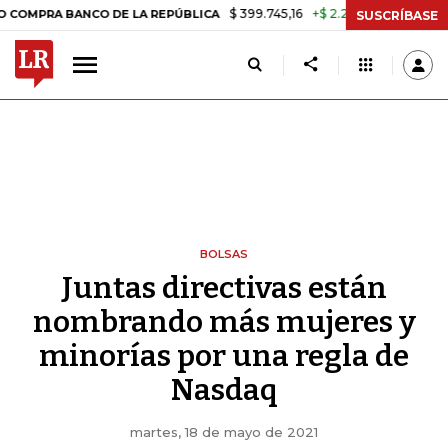
$ 399.745,16
+$ 2.295,71
+0,58%
BANCO DE LA REPÚBLICA
TASA D
SUSCRÍBASE
BOLSAS
Juntas directivas están
nombrando más mujeres y
minorías por una regla de
Nasdaq
martes, 18 de mayo de 2021