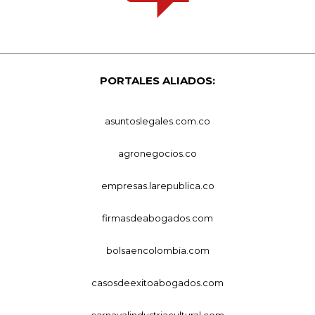
PORTALES ALIADOS:
asuntoslegales.com.co
agronegocios.co
empresas.larepublica.co
firmasdeabogados.com
bolsaencolombia.com
casosdeexitoabogados.com
carnavalindustriacultural.com