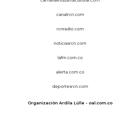
canalrcn.com
rcnradio.com
noticiasrcn.com
lafm.com.co
alerta.com.co
deportesrcn.com
Organización Ardila Lülle - oal.com.co