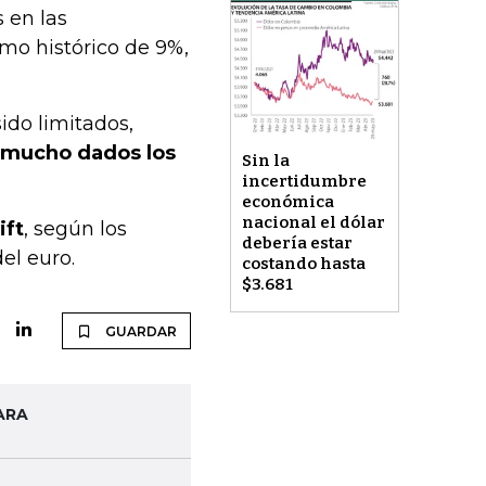
 en las
mo histórico de 9%,
ido limitados,
 mucho dados los
Sin la
incertidumbre
económica
nacional el dólar
ift
, según los
debería estar
el euro.
costando hasta
$3.681
GUARDAR
ARA