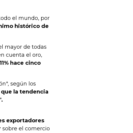
 todo el mundo, por
nimo histórico de
el mayor de todas
n cuenta el oro,
 11% hace cinco
ón", según los
 que la tendencia
".
des exportadores
r
sobre el comercio