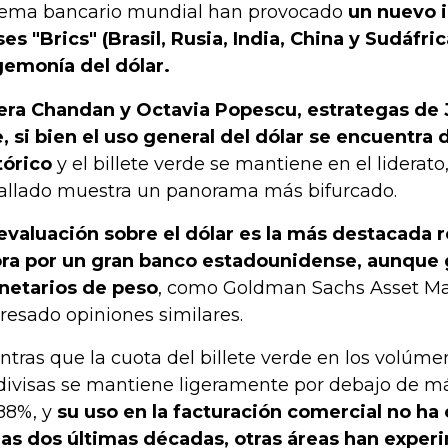
tema bancario mundial han provocado
un nuevo 
ses "Brics" (Brasil, Rusia, India, China y Sudáfric
emonía del dólar.
ra Chandan y Octavia Popescu, estrategas de
, si bien el uso general del dólar se encuentra
tórico
y el billete verde se mantiene en el liderato
allado muestra un panorama más bifurcado.
evaluación sobre el dólar es la más destacada r
ra por un gran banco estadounidense, aunque 
etarios de peso
, como Goldman Sachs Asset M
resado opiniones similares.
ntras que la cuota del billete verde en los volúm
divisas se mantiene ligeramente por debajo de má
88%, y
su uso en la facturación comercial no 
las dos últimas décadas, otras áreas han expe