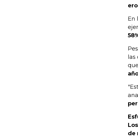
ero
En 
eje
58
Pes
las
qu
año
"Es
ana
per
Esf
Los
de 