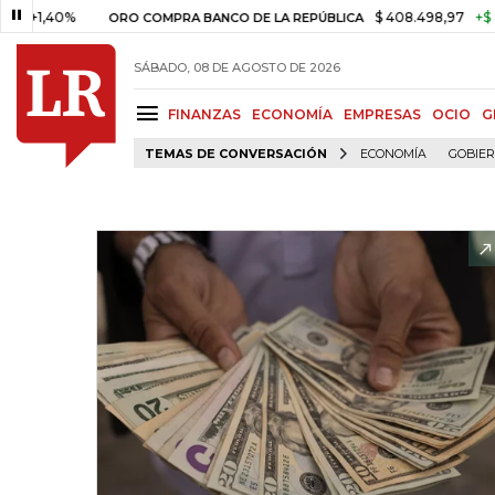
0%
$ 408.498,97
+$ 8.753,81
ORO COMPRA BANCO DE LA REPÚBLICA
SÁBADO, 08 DE AGOSTO DE 2026
FINANZAS
ECONOMÍA
EMPRESAS
OCIO
G
TEMAS DE CONVERSACIÓN
ECONOMÍA
GOBIE