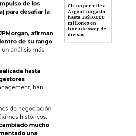
impulso de los
China permite a
a) para desafiar la
Argentina gastar
hasta US$10.000
millones en
línea de swap de
 JPMorgan, afirman
divisas
 dentro de su rango
, un análisis más
ealizada hasta
gestores
anagement, han
enes de negociación
ximos históricos,
ha cambiado mucho
rimentado una