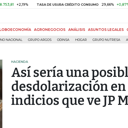
+2,19%
29,66%
+0,87%
+3,02
TASA DE USURA CRÉDITO CONSUMO
LOBOECONOMÍA
AGRONEGOCIOS
ANÁLISIS
ASUNTOS LEGALES
RNO NACIONAL
GRUPO ARGOS
ODINSA
HOGAR
GRUPO NUTRESA
A
HACIENDA
Así sería una posib
desdolarización en
indicios que ve JP 