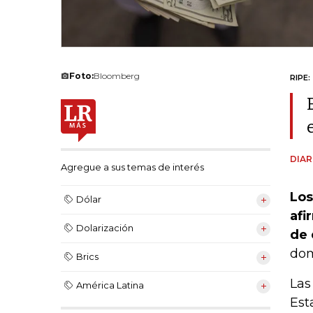
Foto:
Bloomberg
RIPE:
DIAR
Agregue a sus temas de interés
Los
Dólar
afi
Dolarización
de 
dom
Brics
Las
América Latina
Est