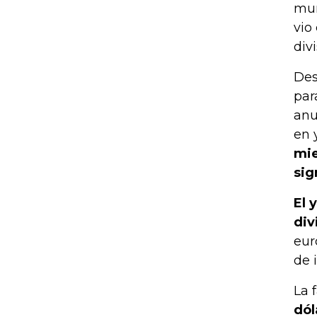
mun
vio
div
Des
par
anu
en 
mie
sig
El 
div
eur
de 
La 
dól