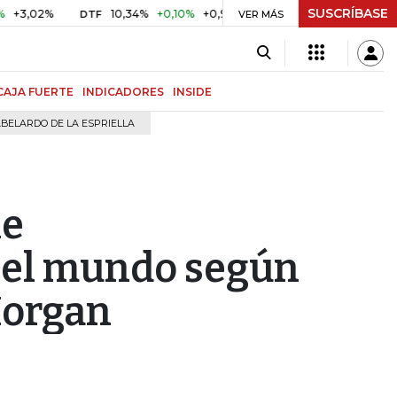
SUSCRÍBASE
%
10,34%
+0,10%
+0,98%
$ 416,96
+$ 0,05
+0,01%
DTF
UVR
VER MÁS
CAJA FUERTE
INDICADORES
INSIDE
BELARDO DE LA ESPRIELLA
le
 el mundo según
Morgan