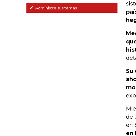
sis
Administre sus temas
paí
heg
Mee
que
his
det
Su 
aho
mon
exp
Mie
de 
en 
en 