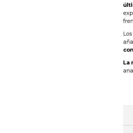
últ
exp
fre
Los
aña
con
La 
ana