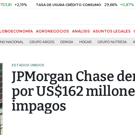
+2,19%
29,66%
+0,87%
+3,02%
TASA DE USURA CRÉDITO CONSUMO
LOBOECONOMÍA
AGRONEGOCIOS
ANÁLISIS
ASUNTOS LEGALES
RNO NACIONAL
GRUPO ARGOS
ODINSA
HOGAR
GRUPO NUTRESA
A
ESTADOS UNIDOS
JPMorgan Chase de
por US$162 millone
impagos