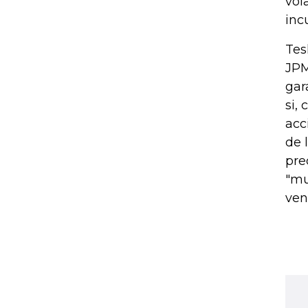
vol
inc
Tes
JPM
gar
si,
acc
de 
pre
"mu
ven