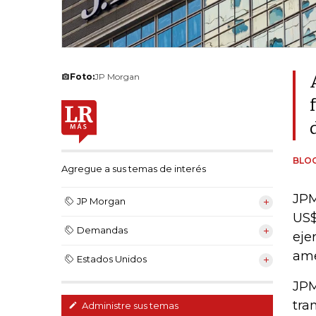
Foto:
JP Morgan
BLO
Agregue a sus temas de interés
JPM
JP Morgan
US$
Demandas
eje
ame
Estados Unidos
JPM
tra
Administre sus temas