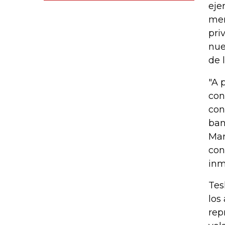
eje
mer
pri
nue
de 
"A 
con
con
ban
Man
con
inm
Tes
los
rep