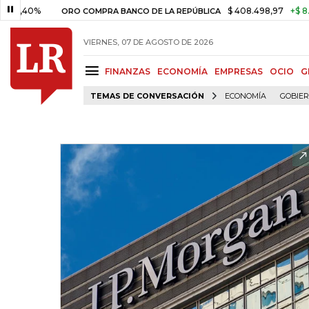
0%
$ 408.498,97
+$ 8.753,81
ORO COMPRA BANCO DE LA REPÚBLICA
VIERNES, 07 DE AGOSTO DE 2026
FINANZAS
ECONOMÍA
EMPRESAS
OCIO
G
TEMAS DE CONVERSACIÓN
ECONOMÍA
GOBIE