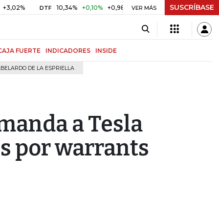
SUSCRÍBASE
10,34%
+0,10%
+0,98%
$ 416,96
+$ 0,05
+0,01%
DTF
UVR
VER MÁS
CAJA FUERTE
INDICADORES
INSIDE
BELARDO DE LA ESPRIELLA
manda a Tesla
s por warrants