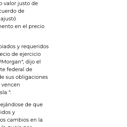
o valor justo de
cuerdo de
 ajustó
mento en el precio
piados y requeridos
ecio de ejercicio
PMorgan", dijo el
te federal de
de sus obligaciones
s vencen
la ".
quejándose de que
idos y
los cambios en la