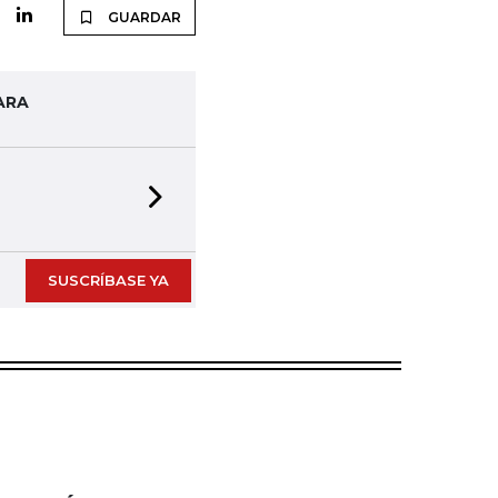
GUARDAR
ARA
Next slide
SUSCRÍBASE YA