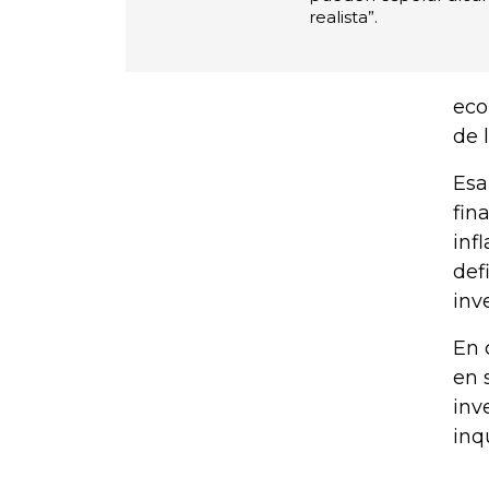
realista”.
eco
de 
Esa
fin
inf
def
inv
En 
en 
inv
inq