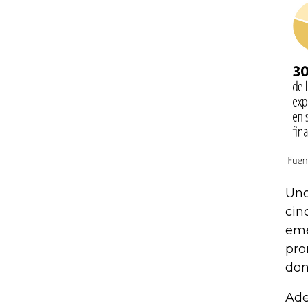
Uno
cin
eme
pro
don
Ade