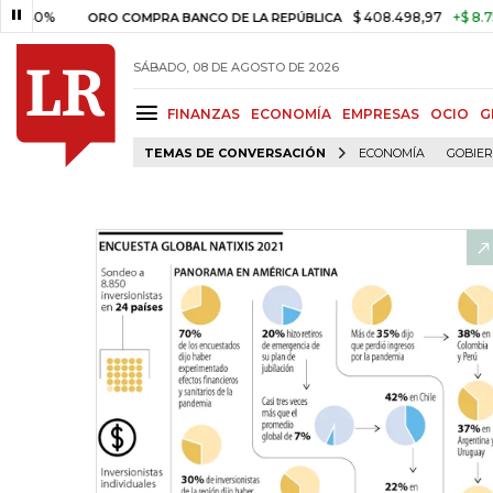
%
$ 408.498,97
+$ 8.753,81
ORO COMPRA BANCO DE LA REPÚBLICA
SÁBADO, 08 DE AGOSTO DE 2026
FINANZAS
ECONOMÍA
EMPRESAS
OCIO
G
TEMAS DE CONVERSACIÓN
ECONOMÍA
GOBIE