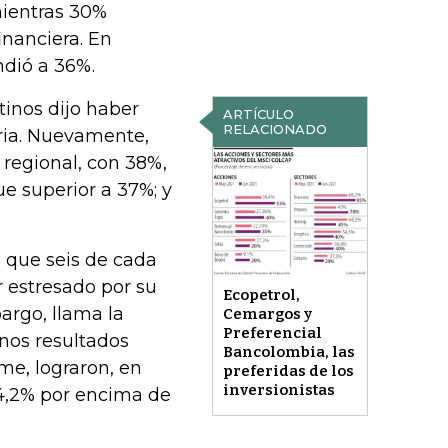
mientras 30%
inanciera. En
ndió a 36%.
tinos dijo haber
ARTÍCULO
RELACIONADO
ria. Nuevamente,
regional, con 38%,
e superior a 37%; y
 que seis de cada
r estresado por su
Ecopetrol,
argo, llama la
Cemargos y
Preferencial
nos resultados
Bancolombia, las
me, lograron, en
preferidas de los
inversionistas
4,2% por encima de