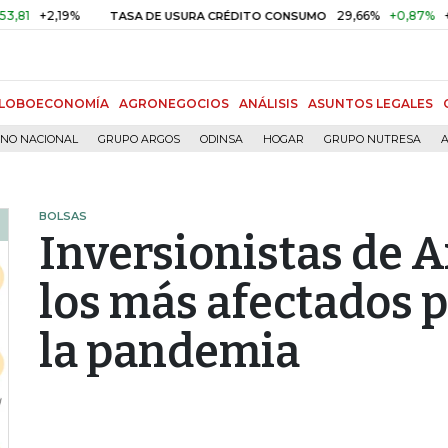
+2,19%
29,66%
+0,87%
+3,02%
TASA DE USURA CRÉDITO CONSUMO
LOBOECONOMÍA
AGRONEGOCIOS
ANÁLISIS
ASUNTOS LEGALES
RNO NACIONAL
GRUPO ARGOS
ODINSA
HOGAR
GRUPO NUTRESA
A
BOLSAS
Inversionistas de A
los más afectados p
la pandemia