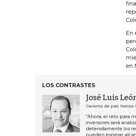
fin
rep
Col
En 
per
Col
mie
en 
LOS CONTRASTES
José Luis Leó
Gerente de país Natixis
“Ahora, el reto para 
inversores será analiz
detenidamente los re
pueden esperar alca