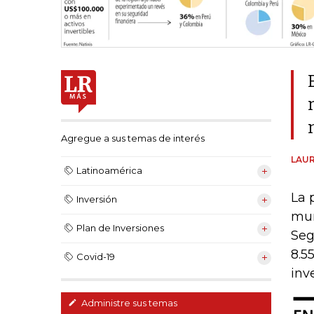
Agregue a sus temas de interés
LAUR
Latinoamérica
La 
Inversión
mun
Plan de Inversiones
Seg
8.5
Covid-19
inv
Administre sus temas