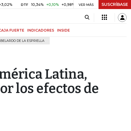
SUSCRÍBASE
10,34%
+0,10%
+0,98%
$ 416,96
+$ 0,05
+0,01%
DTF
UVR
VER MÁS
CAJA FUERTE
INDICADORES
INSIDE
BELARDO DE LA ESPRIELLA
mérica Latina,
or los efectos de