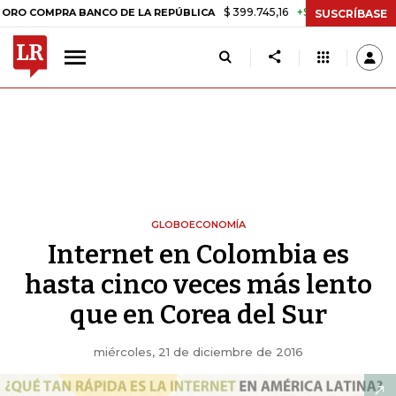
$ 399.745,16
+$ 2.295,71
+0,58%
PRA BANCO DE LA REPÚBLICA
TA
SUSCRÍBASE
GLOBOECONOMÍA
Internet en Colombia es
hasta cinco veces más lento
que en Corea del Sur
miércoles, 21 de diciembre de 2016