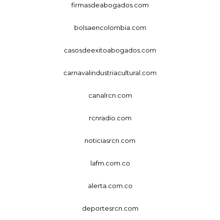
firmasdeabogados.com
bolsaencolombia.com
casosdeexitoabogados.com
carnavalindustriacultural.com
canalrcn.com
rcnradio.com
noticiasrcn.com
lafm.com.co
alerta.com.co
deportesrcn.com