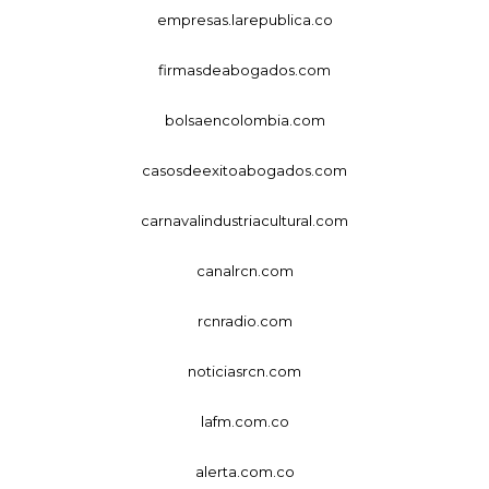
empresas.larepublica.co
firmasdeabogados.com
bolsaencolombia.com
casosdeexitoabogados.com
carnavalindustriacultural.com
canalrcn.com
rcnradio.com
noticiasrcn.com
lafm.com.co
alerta.com.co