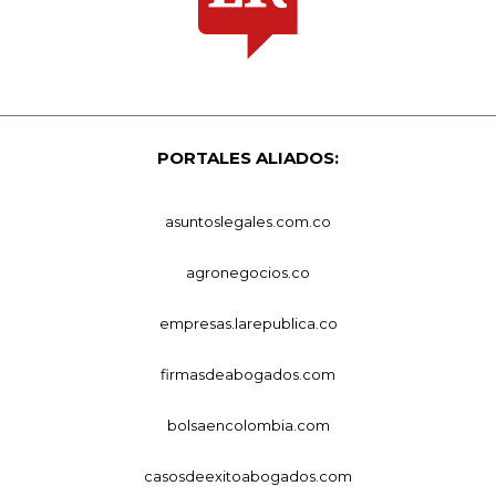
PORTALES ALIADOS:
asuntoslegales.com.co
agronegocios.co
empresas.larepublica.co
firmasdeabogados.com
bolsaencolombia.com
casosdeexitoabogados.com