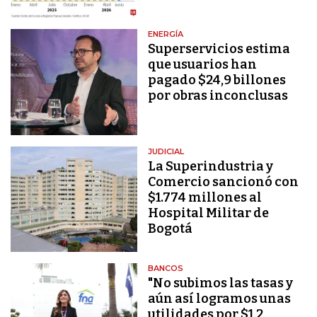
ENERGÍA
Superservicios estima
que usuarios han
pagado $24,9 billones
por obras inconclusas
JUDICIAL
La Superindustria y
Comercio sancionó con
$1.774 millones al
Hospital Militar de
Bogotá
BANCOS
"No subimos las tasas y
aún así logramos unas
utilidades por $1,2