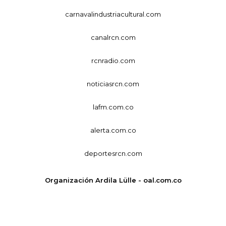
carnavalindustriacultural.com
canalrcn.com
rcnradio.com
noticiasrcn.com
lafm.com.co
alerta.com.co
deportesrcn.com
Organización Ardila Lülle - oal.com.co