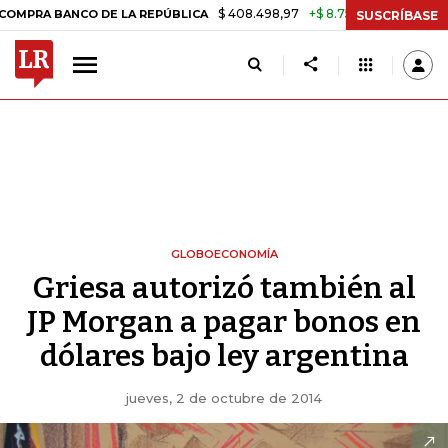
$ 408.498,97
+$ 8.753,81
+2,19%
ANCO DE LA REPÚBLICA
TASA D
SUSCRÍBASE
GLOBOECONOMÍA
Griesa autorizó también al
JP Morgan a pagar bonos en
dólares bajo ley argentina
jueves, 2 de octubre de 2014