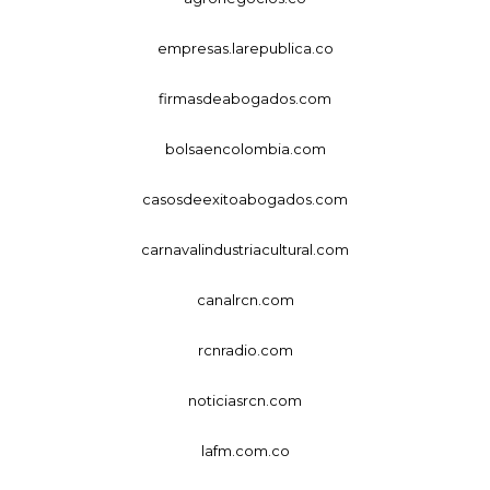
empresas.larepublica.co
firmasdeabogados.com
bolsaencolombia.com
casosdeexitoabogados.com
carnavalindustriacultural.com
canalrcn.com
rcnradio.com
noticiasrcn.com
lafm.com.co