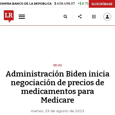
$ 408.498,97
+$ 8.753,81
+2,19%
 DE LA REPÚBLICA
TASA DE US
SUSCRÍBASE
EE.UU
Administración Biden inicia
negociación de precios de
medicamentos para
Medicare
martes, 29 de agosto de 2023