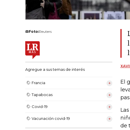
Foto:
Reuters
XAVI
Agregue a sus temas de interés
El 
Francia
lev
Tapabocas
pas
Covid-19
La
niñ
Vacunación covid-19
de 