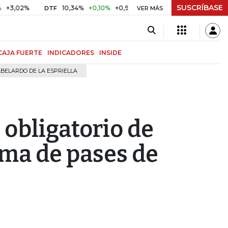
SUSCRÍBASE
2%
10,34%
+0,10%
+0,98%
$ 417,01
+$ 0,05
+0,01%
DTF
UVR
VER MÁS
CAJA FUERTE
INDICADORES
INSIDE
BELARDO DE LA ESPRIELLA
 obligatorio de
ema de pases de