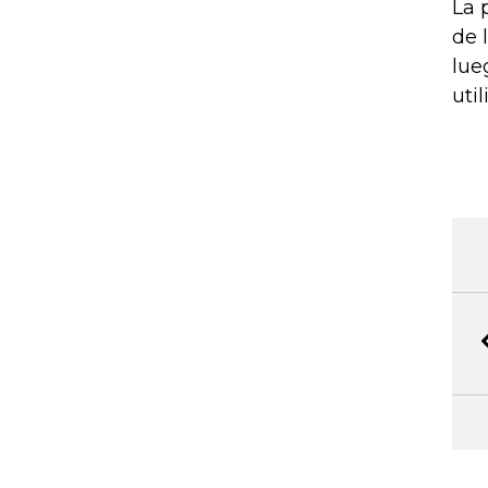
La 
de 
lue
uti