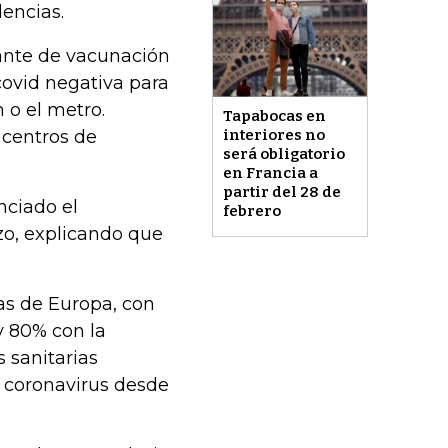
dencias.
ante de vacunación
ovid negativa para
n o el metro.
Tapabocas en
 centros de
interiores no
será obligatorio
en Francia a
partir del 28 de
nciado el
febrero
zo, explicando que
as de Europa, con
y 80% con la
 sanitarias
e coronavirus desde