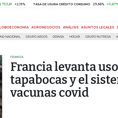
+2,19%
29,66%
+0,87%
+3,0
TASA DE USURA CRÉDITO CONSUMO
LOBOECONOMÍA
AGRONEGOCIOS
ANÁLISIS
ASUNTOS LEGALES
RNO NACIONAL
GRUPO ARGOS
ODINSA
HOGAR
GRUPO NUTRESA
A
FRANCIA
Francia levanta uso
tapabocas y el sist
vacunas covid