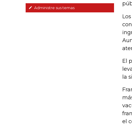
púb
Administre sus temas
Los
con
ing
Aun
ate
El 
lev
la 
Fra
más
vac
fra
el 