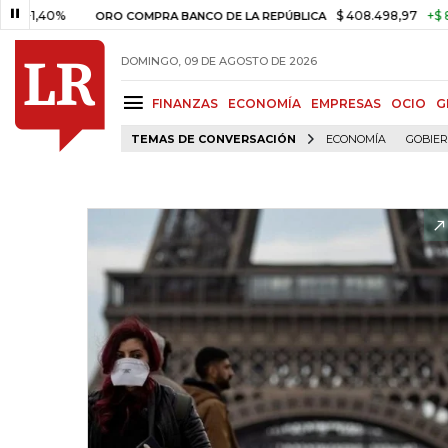
40%
$ 408.498,97
+$ 8.753,81
ORO COMPRA BANCO DE LA REPÚBLICA
DOMINGO, 09 DE AGOSTO DE 2026
FINANZAS
ECONOMÍA
EMPRESAS
OCIO
G
TEMAS DE CONVERSACIÓN
ECONOMÍA
GOBIE