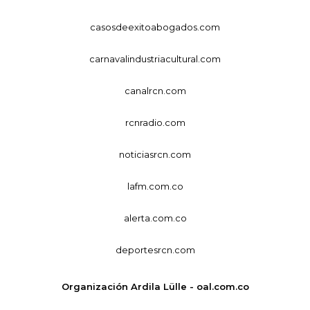
casosdeexitoabogados.com
carnavalindustriacultural.com
canalrcn.com
rcnradio.com
noticiasrcn.com
lafm.com.co
alerta.com.co
deportesrcn.com
Organización Ardila Lülle - oal.com.co