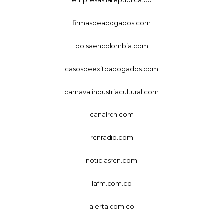
firmasdeabogados.com
bolsaencolombia.com
casosdeexitoabogados.com
carnavalindustriacultural.com
canalrcn.com
rcnradio.com
noticiasrcn.com
lafm.com.co
alerta.com.co