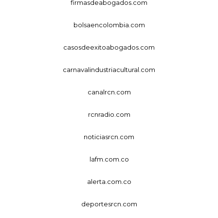
firmasdeabogados.com
bolsaencolombia.com
casosdeexitoabogados.com
carnavalindustriacultural.com
canalrcn.com
rcnradio.com
noticiasrcn.com
lafm.com.co
alerta.com.co
deportesrcn.com