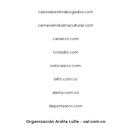
casosdeexitoabogados.com
carnavalindustriacultural.com
canalrcn.com
rcnradio.com
noticiasrcn.com
lafm.com.co
alerta.com.co
deportesrcn.com
Organización Ardila Lülle - oal.com.co