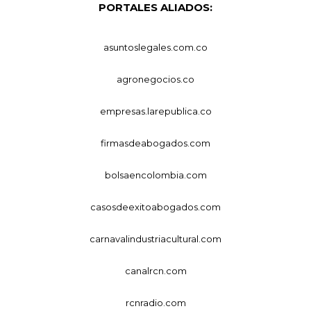
PORTALES ALIADOS:
asuntoslegales.com.co
agronegocios.co
empresas.larepublica.co
firmasdeabogados.com
bolsaencolombia.com
casosdeexitoabogados.com
carnavalindustriacultural.com
canalrcn.com
rcnradio.com