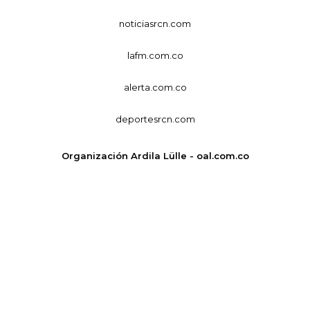
noticiasrcn.com
lafm.com.co
alerta.com.co
deportesrcn.com
Organización Ardila Lülle - oal.com.co