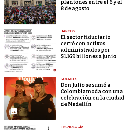
plantones entre el 6 y el
8 de agosto
BANCOS
El sector fiduciario
cerró con activos
administrados por
$1.169 billones a junio
SOCIALES
Don Julio se sumó a
Colombiamoda con una
celebración en la ciudad
de Medellín
TECNOLOGÍA