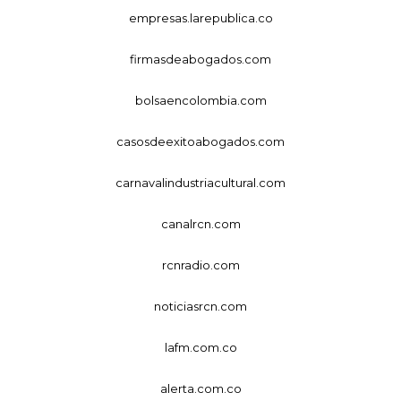
empresas.larepublica.co
firmasdeabogados.com
bolsaencolombia.com
casosdeexitoabogados.com
carnavalindustriacultural.com
canalrcn.com
rcnradio.com
noticiasrcn.com
lafm.com.co
alerta.com.co