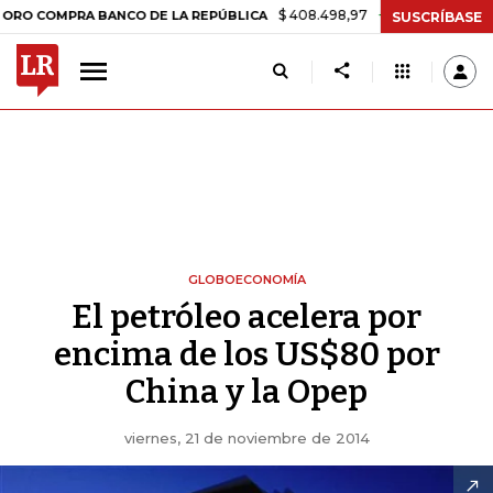
$ 408.498,97
+$ 8.753,81
+2,19%
MPRA BANCO DE LA REPÚBLICA
T
SUSCRÍBASE
GLOBOECONOMÍA
El petróleo acelera por
encima de los US$80 por
China y la Opep
viernes, 21 de noviembre de 2014