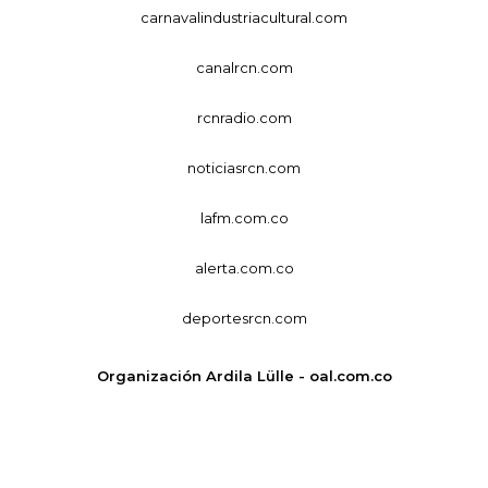
carnavalindustriacultural.com
canalrcn.com
rcnradio.com
noticiasrcn.com
lafm.com.co
alerta.com.co
deportesrcn.com
Organización Ardila Lülle - oal.com.co