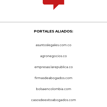
PORTALES ALIADOS:
asuntoslegales.com.co
agronegocios.co
empresas.larepublica.co
firmasdeabogados.com
bolsaencolombia.com
casosdeexitoabogados.com