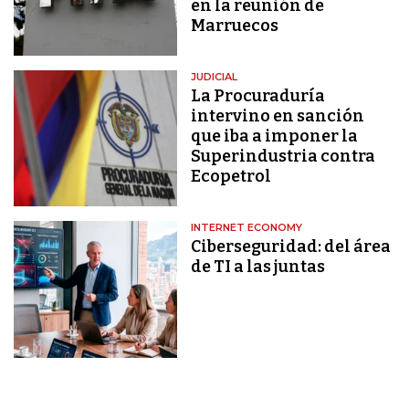
en la reunión de
Marruecos
JUDICIAL
La Procuraduría
intervino en sanción
que iba a imponer la
Superindustria contra
Ecopetrol
INTERNET ECONOMY
Ciberseguridad: del área
de TI a las juntas