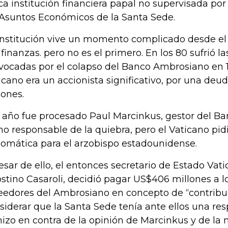
ca institución financiera papal no supervisada por
 Asuntos Económicos de la Santa Sede.
institución vive un momento complicado desde el 
 finanzas. pero no es el primero. En los 80 sufrió l
vocadas por el colapso del Banco Ambrosiano en 1
icano era un accionista significativo, por una de
lones.
 año fue procesado Paul Marcinkus, gestor del Ba
o responsable de la quiebra, pero el Vaticano pi
lomática para el arzobispo estadounidense.
esar de ello, el entonces secretario de Estado Vati
stino Casaroli, decidió pagar US$406 millones a l
eedores del Ambrosiano en concepto de “contribuci
siderar que la Santa Sede tenía ante ellos una re
hizo en contra de la opinión de Marcinkus y de la 