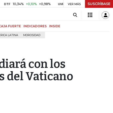
SUSCRÍBASE
10,34%
+0,10%
+0,98%
$ 416,86
+$ 0,05
+0,01%
UVR
VER MÁS
BITCOIN
CAJA FUERTE
INDICADORES
INSIDE
RICA LATINA
MOROSIDAD
diará con los
s del Vaticano