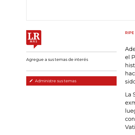
RIPE
Ade
el 
Agregue a sus temas de interés
his
hac
sid
Administre sus temas
La 
exm
lue
con
Vat