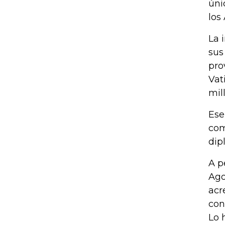
úni
los
La 
sus
pro
Vat
mil
Ese
com
dip
A p
Ago
acr
con
Lo 