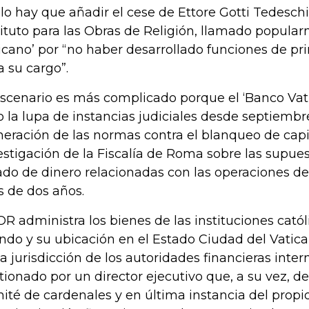
llo hay que añadir el cese de Ettore Gotti Tedeschi
tituto para las Obras de Religión, llamado popula
icano’ por “no haber desarrollado funciones de p
a su cargo”.
escenario es más complicado porque el ‘Banco Vat
o la lupa de instancias judiciales desde septiemb
neración de las normas contra el blanqueo de capi
estigación de la Fiscalía de Roma sobre las supue
ado de dinero relacionadas con las operaciones d
 de dos años.
IOR administra los bienes de las instituciones catól
do y su ubicación en el Estado Ciudad del Vatican
la jurisdicción de los autoridades financieras inter
tionado por un director ejecutivo que, a su vez, 
ité de cardenales y en última instancia del propio