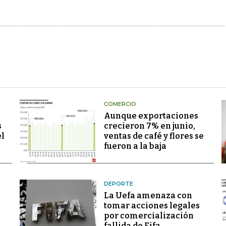
COMERCIO
Aunque exportaciones
s
crecieron 7% en junio,
el
ventas de café y flores se
fueron a la baja
DEPORTE
La Uefa amenaza con
tomar acciones legales
por comercialización
fallida de Fifa