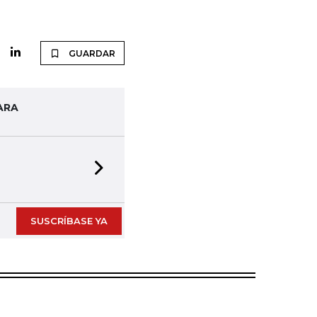
GUARDAR
ARA
Next slide
SUSCRÍBASE YA