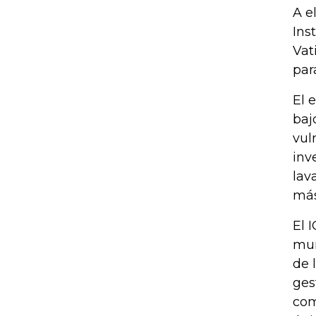
A e
Ins
Vat
par
El 
baj
vul
inv
lav
más
El 
mun
de 
ges
com