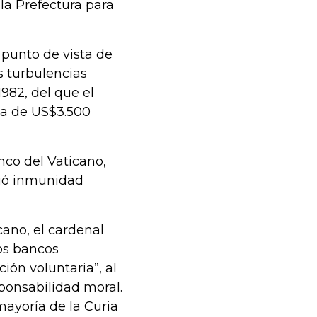
 la Prefectura para
punto de vista de
as turbulencias
982, del que el
uda de US$3.500
nco del Vaticano,
dió inmunidad
cano, el cardenal
os bancos
ón voluntaria”, al
sponsabilidad moral.
mayoría de la Curia