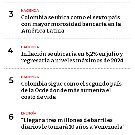
HACIENDA
3
Colombia se ubica como el sexto país
con mayor morosidad bancaria en la
América Latina
HACIENDA
4
Inflación se ubicaría en 6,2% en julio y
regresaría a niveles máximos de 2024
HACIENDA
5
Colombia sigue como el segundo país
de la Ocde donde más aumenta el
costo de vida
ENERGÍA
6
“Llegar a tres millones de barriles
diarios le tomará 10 años a Venezuela”