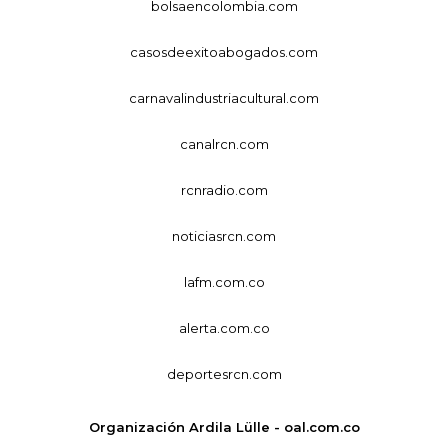
bolsaencolombia.com
casosdeexitoabogados.com
carnavalindustriacultural.com
canalrcn.com
rcnradio.com
noticiasrcn.com
lafm.com.co
alerta.com.co
deportesrcn.com
Organización Ardila Lülle - oal.com.co