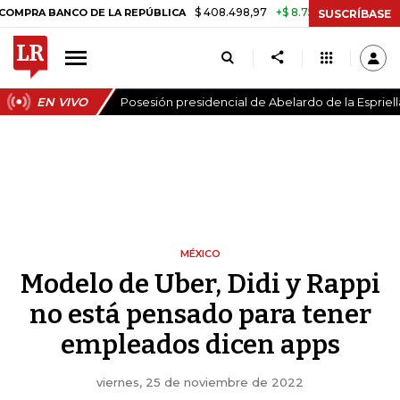
$ 408.498,97
+$ 8.753,81
+2,19%
CO DE LA REPÚBLICA
TASA DE U
SUSCRÍBASE
EN VIVO
Posesión presidencial de Abelardo de la Espriell
MÉXICO
Modelo de Uber, Didi y Rappi
no está pensado para tener
empleados dicen apps
viernes, 25 de noviembre de 2022