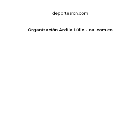
deportesrcn.com
Organización Ardila Lülle - oal.com.co