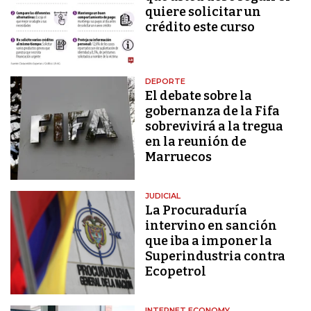
quiere solicitar un
crédito este curso
DEPORTE
El debate sobre la
gobernanza de la Fifa
sobrevivirá a la tregua
en la reunión de
Marruecos
JUDICIAL
La Procuraduría
intervino en sanción
que iba a imponer la
Superindustria contra
Ecopetrol
INTERNET ECONOMY