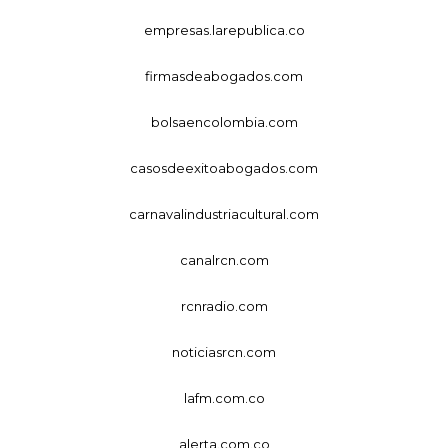
empresas.larepublica.co
firmasdeabogados.com
bolsaencolombia.com
casosdeexitoabogados.com
carnavalindustriacultural.com
canalrcn.com
rcnradio.com
noticiasrcn.com
lafm.com.co
alerta.com.co