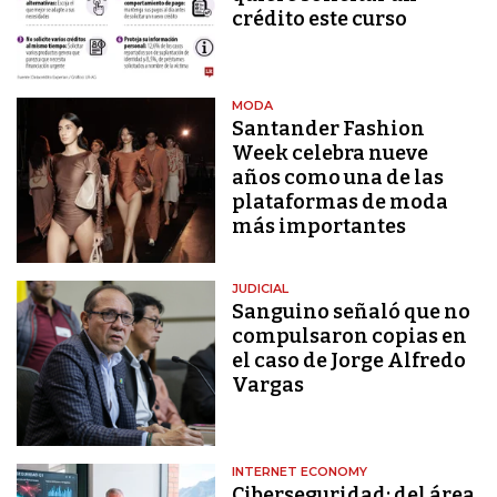
crédito este curso
MODA
Santander Fashion
Week celebra nueve
años como una de las
plataformas de moda
más importantes
JUDICIAL
Sanguino señaló que no
compulsaron copias en
el caso de Jorge Alfredo
Vargas
INTERNET ECONOMY
Ciberseguridad: del área