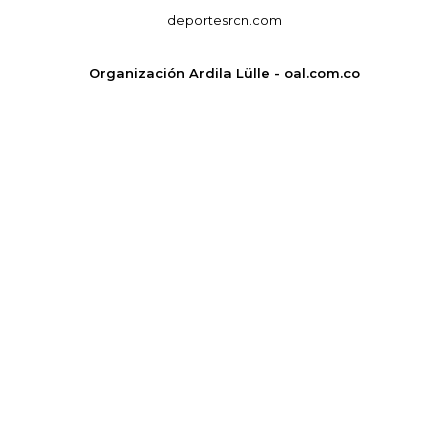
deportesrcn.com
Organización Ardila Lülle - oal.com.co