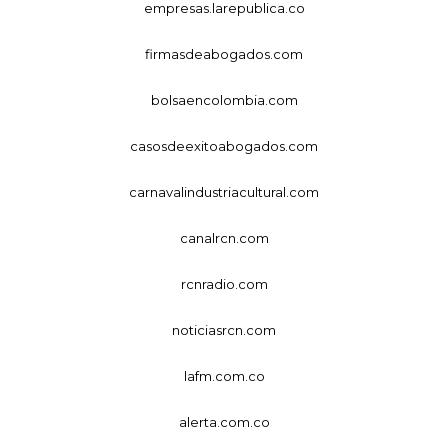
empresas.larepublica.co
firmasdeabogados.com
bolsaencolombia.com
casosdeexitoabogados.com
carnavalindustriacultural.com
canalrcn.com
rcnradio.com
noticiasrcn.com
lafm.com.co
alerta.com.co