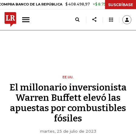
$ 408.498,97
+$ 8.753,81
+2,19%
CO DE LA REPÚBLICA
TASA DE 
SUSCRÍBASE
EE.UU.
El millonario inversionista
Warren Buffett elevó las
apuestas por combustibles
fósiles
martes, 25 de julio de 2023