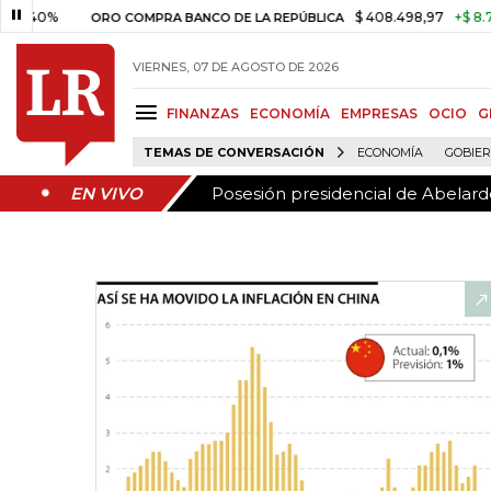
Posesión presidencial de Abelardo
EN VIVO
$ 408.498,97
+$ 8.753,81
+
ORO COMPRA BANCO DE LA REPÚBLICA
VIERNES, 07 DE AGOSTO DE 2026
FINANZAS
ECONOMÍA
EMPRESAS
OCIO
G
TEMAS DE CONVERSACIÓN
ECONOMÍA
GOBIE
Posesión presidencial de Abelardo
EN VIVO