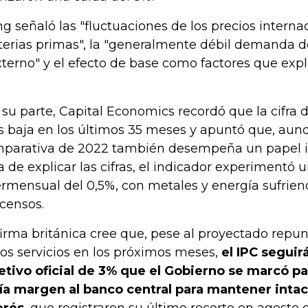
g señaló las "fluctuaciones de los precios interna
erias primas", la "generalmente débil demanda d
xterno" y el efecto de base como factores que expl
 su parte, Capital Economics recordó que la cifra de
 baja en los últimos 35 meses y apuntó que, aun
parativa de 2022 también desempeña un papel i
a de explicar las cifras, el indicador experimentó 
ermensual del 0,5%, con metales y energía sufrie
censos.
firma británica cree que, pese al proyectado repunt
los servicios en los próximos meses,
el IPC seguir
etivo oficial de 3% que el Gobierno se marcó pa
ía margen al banco central para mantener intac