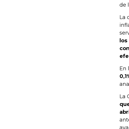
de 
La 
inf
ser
los
con
efe
En 
0,1
ana
La 
que
abr
ant
ava