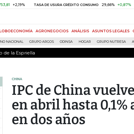
 de la Espriella
2,19%
29,66%
+0,87%
+3,02%
TASA DE USURA CRÉDITO CONSUMO
LOBOECONOMÍA
AGRONEGOCIOS
ANÁLISIS
ASUNTOS LEGALES
RNO NACIONAL
GRUPO ARGOS
ODINSA
HOGAR
GRUPO NUTRESA
A
 de la Espriella
CHINA
IPC de China vuelve
en abril hasta 0,1% 
en dos años