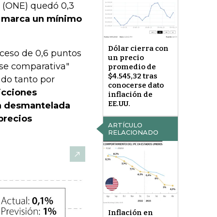
ca (ONE) quedó 0,3
y
marca un mínimo
Dólar cierra con
ceso de 0,6 puntos
un precio
ase comparativa"
promedio de
$4.545,32 tras
ado tanto por
conocerse dato
icciones
inflación de
EE.UU.
ya desmantelada
precios
ARTÍCULO
RELACIONADO
Inflación en