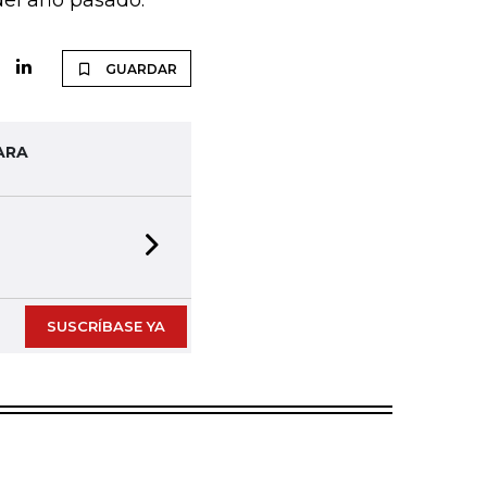
del año pasado.
GUARDAR
ARA
Next slide
SUSCRÍBASE YA