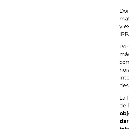
Don
mat
y e
IPP.
Por
más
com
hor
int
des
La 
de 
obj
dar