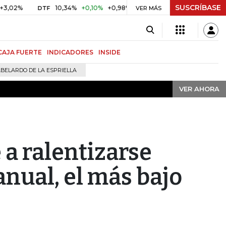
SUSCRÍBASE
VER AHORA
10,34%
+0,10%
+0,98%
$ 416,91
+$ 0,05
+0,01%
DTF
UVR
VER MÁS
CAJA FUERTE
INDICADORES
INSIDE
BELARDO DE LA ESPRIELLA
VER AHORA
 a ralentizarse
anual, el más bajo