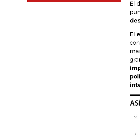
El 
pun
des
El 
con
mar
gra
imp
pol
int