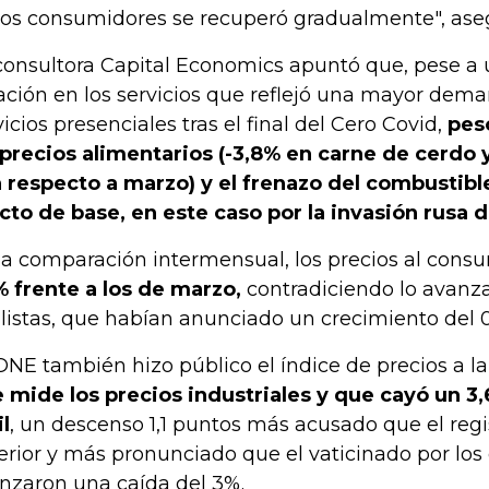
los consumidores se recuperó gradualmente", ase
consultora Capital Economics apuntó que, pese a 
lación en los servicios que reflejó una mayor dema
vicios presenciales tras el final del Cero Covid,
pesó
 precios alimentarios (-3,8% en carne de cerdo 
 respecto a marzo) y el frenazo del combustibl
cto de base, en este caso por la invasión rusa d
la comparación intermensual, los precios al cons
% frente a los de marzo,
contradiciendo lo avanza
listas, que habían anunciado un crecimiento del 0
ONE también hizo público el índice de precios a la
 mide los precios industriales y que cayó un 3,
il
, un descenso 1,1 puntos más acusado que el reg
erior y más pronunciado que el vaticinado por los
nzaron una caída del 3%.