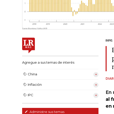
RIPE:
Agregue a sus temas de interés
China
DIAR
Inflación
En 
IPC
al 
en 
Administre sus temas