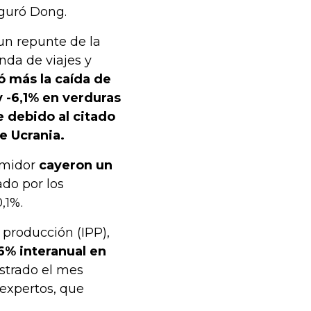
guró Dong.
un repunte de la
nda de viajes y
 más la caída de
y -6,1% en verduras
e debido al citado
e Ucrania.
umidor
cayeron un
do por los
,1%.
 producción (IPP),
6% interanual en
istrado el mes
 expertos, que