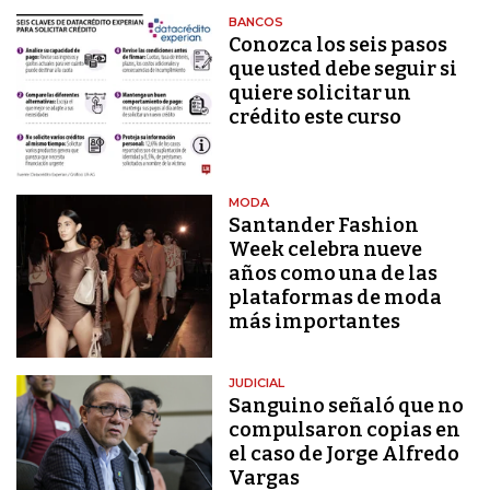
BANCOS
Conozca los seis pasos
que usted debe seguir si
quiere solicitar un
crédito este curso
MODA
Santander Fashion
Week celebra nueve
años como una de las
plataformas de moda
más importantes
JUDICIAL
Sanguino señaló que no
compulsaron copias en
el caso de Jorge Alfredo
Vargas