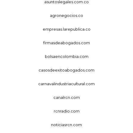
asuntoslegales.com.co
agronegocios.co
empresas.larepublica.co
firmasdeabogados.com
bolsaencolombia.com
casosdeexitoabogados.com
carnavalindustriacultural.com
canalrcn.com
rcnradio.com
noticiasrcn.com