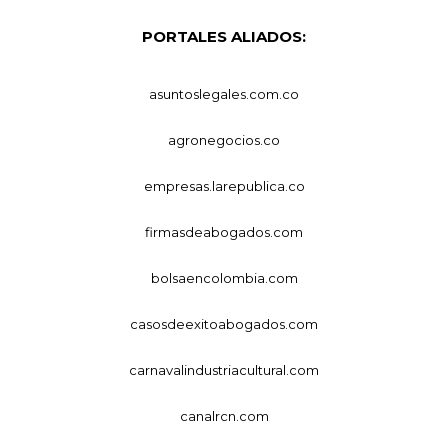
PORTALES ALIADOS:
asuntoslegales.com.co
agronegocios.co
empresas.larepublica.co
firmasdeabogados.com
bolsaencolombia.com
casosdeexitoabogados.com
carnavalindustriacultural.com
canalrcn.com