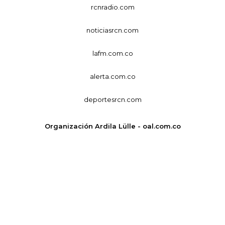
rcnradio.com
noticiasrcn.com
lafm.com.co
alerta.com.co
deportesrcn.com
Organización Ardila Lülle - oal.com.co