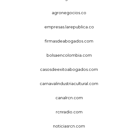
agronegocios.co
empresas.larepublica.co
firmasdeabogados.com
bolsaencolombia.com
casosdeexitoabogados.com
carnavalindustriacultural.com
canalrcn.com
rcnradio.com
noticiasrcn.com