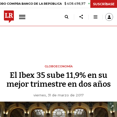
$ 408.498,97
+$ 8.753,81
+2,19%
RA BANCO DE LA REPÚBLICA
TAS
SUSCRÍBASE
GLOBOECONOMÍA
El Ibex 35 sube 11,9% en su
mejor trimestre en dos años
viernes, 31 de marzo de 2017