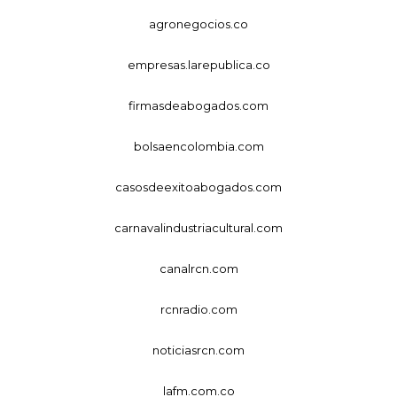
agronegocios.co
empresas.larepublica.co
firmasdeabogados.com
bolsaencolombia.com
casosdeexitoabogados.com
carnavalindustriacultural.com
canalrcn.com
rcnradio.com
noticiasrcn.com
lafm.com.co