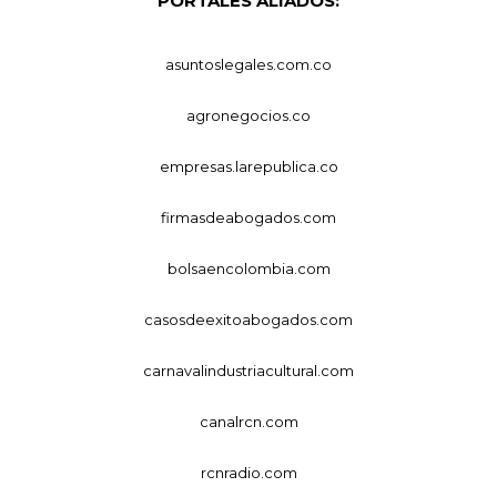
PORTALES ALIADOS:
asuntoslegales.com.co
agronegocios.co
empresas.larepublica.co
firmasdeabogados.com
bolsaencolombia.com
casosdeexitoabogados.com
carnavalindustriacultural.com
canalrcn.com
rcnradio.com