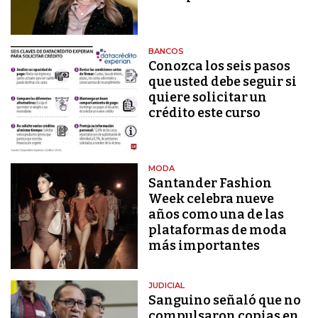
BANCOS
Conozca los seis pasos
que usted debe seguir si
quiere solicitar un
crédito este curso
MODA
Santander Fashion
Week celebra nueve
años como una de las
plataformas de moda
más importantes
JUDICIAL
Sanguino señaló que no
compulsaron copias en