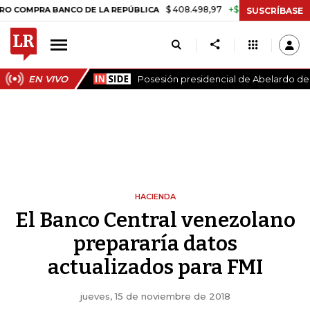
$ 408.498,97
+$ 8.753,81
+2,19%
 BANCO DE LA REPÚBLICA
TASA
SUSCRÍBASE
EN VIVO
Posesión presidencial de Abelardo de l
HACIENDA
El Banco Central venezolano
prepararía datos
actualizados para FMI
jueves, 15 de noviembre de 2018