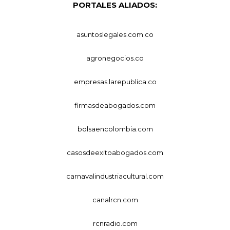
PORTALES ALIADOS:
asuntoslegales.com.co
agronegocios.co
empresas.larepublica.co
firmasdeabogados.com
bolsaencolombia.com
casosdeexitoabogados.com
carnavalindustriacultural.com
canalrcn.com
rcnradio.com