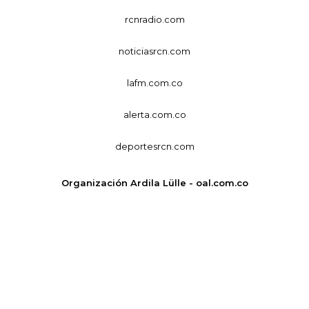
rcnradio.com
noticiasrcn.com
lafm.com.co
alerta.com.co
deportesrcn.com
Organización Ardila Lülle - oal.com.co