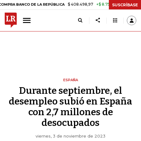
$ 408.498,97
+$ 8.753,81
+2,19%
NCO DE LA REPÚBLICA
TASA DE 
SUSCRÍBASE
ESPAÑA
Durante septiembre, el
desempleo subió en España
con 2,7 millones de
desocupados
viernes, 3 de noviembre de 2023