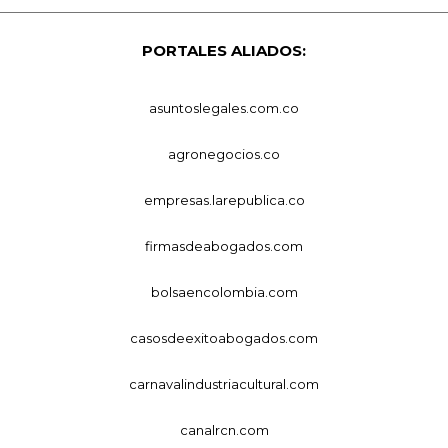
PORTALES ALIADOS:
asuntoslegales.com.co
agronegocios.co
empresas.larepublica.co
firmasdeabogados.com
bolsaencolombia.com
casosdeexitoabogados.com
carnavalindustriacultural.com
canalrcn.com