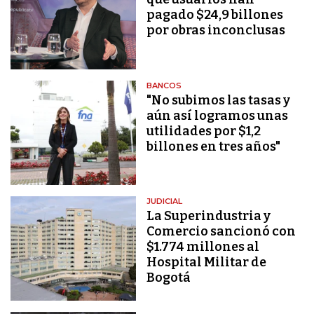
pagado $24,9 billones
por obras inconclusas
BANCOS
"No subimos las tasas y
aún así logramos unas
utilidades por $1,2
billones en tres años"
JUDICIAL
La Superindustria y
Comercio sancionó con
$1.774 millones al
Hospital Militar de
Bogotá