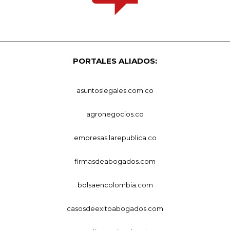
PORTALES ALIADOS:
asuntoslegales.com.co
agronegocios.co
empresas.larepublica.co
firmasdeabogados.com
bolsaencolombia.com
casosdeexitoabogados.com