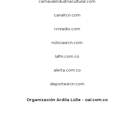
carnavalindustriacultural.com
canalrcn.com
rcnradio.com
noticiasrcn.com
lafm.com.co
alerta.com.co
deportesrcn.com
Organización Ardila Lülle - oal.com.co