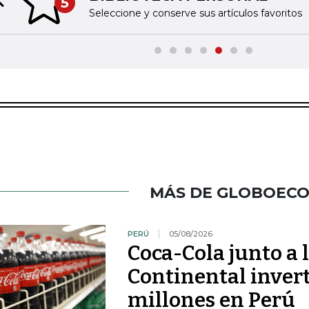
5
Previous slide
Seleccione y conserve sus artículos favoritos
MÁS DE GLOBOEC
PERÚ
05/08/2026
Coca-Cola junto a 
Continental inver
millones en Perú