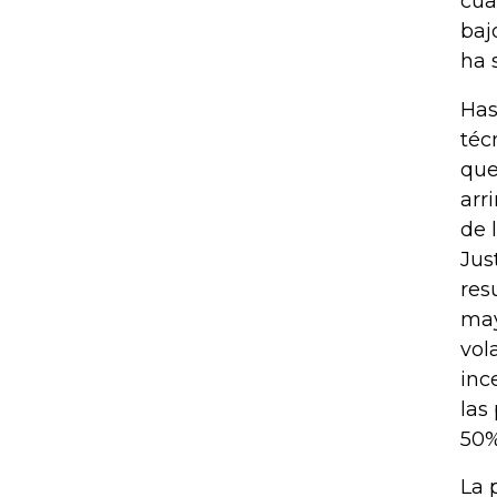
cua
baj
ha 
Has
téc
que
arr
de 
Jus
res
may
vol
inc
las
50%
La 