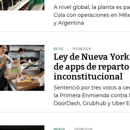
A nivel global, la planta es 
Cola con operaciones en Méxi
y Argentina
EE.UU.
05/08/2026
Ley de Nueva York 
de apps de reparto
inconstitucional
Sentenció por tres votos a cer
la Primera Enmienda contra la
DoorDash, Grubhub y Uber E
BRASIL
05/08/2026