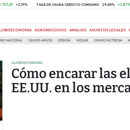
+2,19%
29,66%
+0,87%
+3,02
TASA DE USURA CRÉDITO CONSUMO
LOBOECONOMÍA
AGRONEGOCIOS
ANÁLISIS
ASUNTOS LEGALES
RNO NACIONAL
GRUPO ARGOS
ODINSA
HOGAR
GRUPO NUTRESA
A
GLOBOECONOMÍA
Cómo encarar las e
EE.UU. en los merc