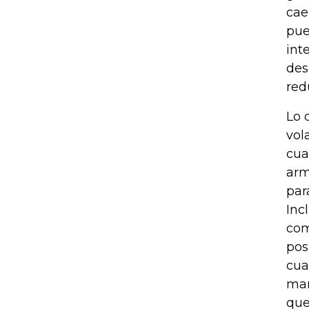
cae
pue
int
des
red
Lo 
vol
cua
arm
par
Inc
com
pos
cua
man
que