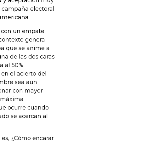
d y aceptación muy
ma campaña electoral
 americana.
n con un empate
e contexto genera
sea que se anime a
na de las dos caras
a al 50%.
en el acierto del
umbre sea aun
ionar con mayor
de máxima
 que ocurre cuando
ado se acercan al
 es, ¿Cómo encarar