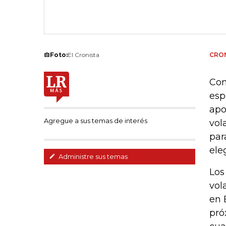
Foto:
El Cronista
CRON
Con
esp
apo
Agregue a sus temas de interés
vol
par
ele
Administre sus temas
Los
vol
en 
pró