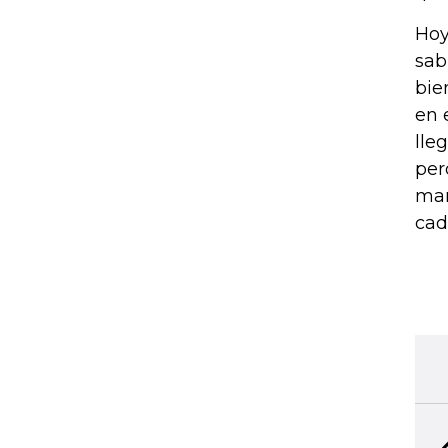
Hoy
sab
bie
en 
lle
per
man
cad