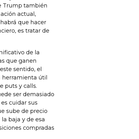
 de Trump también
mación actual,
e habrá que hacer
iero, es tratar de
ficativo de la
ias que ganen
ste sentido, el
 herramienta útil
 puts y calls.
puede ser demasiado
es cuidar sus
ue sube de precio
 la baja y de esa
osiciones compradas