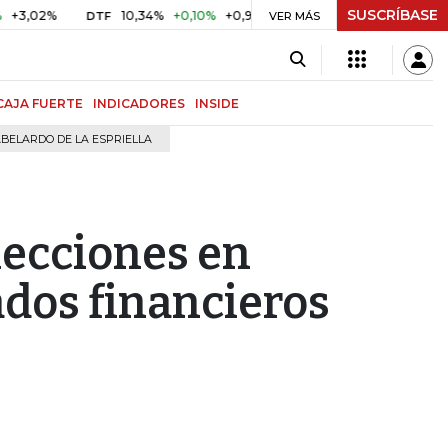
SUSCRÍBASE
%
10,34%
+0,10%
+0,98%
$ 416,96
+$ 0,05
+0,01%
DTF
UVR
VER MÁS
CAJA FUERTE
INDICADORES
INSIDE
BELARDO DE LA ESPRIELLA
lecciones en
ados financieros