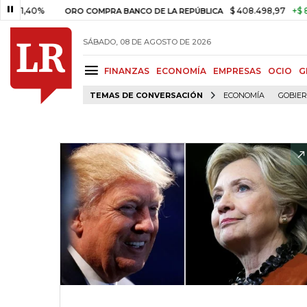
0%
$ 408.498,97
+$ 8.753,81
ORO COMPRA BANCO DE LA REPÚBLICA
SÁBADO, 08 DE AGOSTO DE 2026
FINANZAS
ECONOMÍA
EMPRESAS
OCIO
G
TEMAS DE CONVERSACIÓN
ECONOMÍA
GOBIE