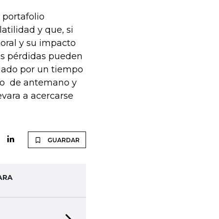
 portafolio
atilidad y que, si
toral y su impacto
as pérdidas pueden
 lado por un tiempo
pto de antemano y
evara a acercarse
GUARDAR
ARA