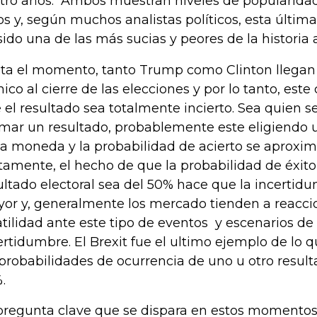
tro años. Ambos muestran niveles de popularida
os y, según muchos analistas políticos, esta últi
sido una de las más sucias y peores de la historia
ta el momento, tanto Trump como Clinton llega
nico al cierre de las elecciones y por lo tanto, est
 el resultado sea totalmente incierto. Sea quien 
imar un resultado, probablemente este eligiendo u
la moneda y la probabilidad de acierto se aproxim
tamente, el hecho de que la probabilidad de éxito 
ultado electoral sea del 50% hace que la incertid
or y, generalmente los mercado tienden a reacc
atilidad ante este tipo de eventos y escenarios 
ertidumbre. El Brexit fue el ultimo ejemplo de lo
 probabilidades de ocurrencia de uno u otro result
.
pregunta clave que se dispara en estos momentos