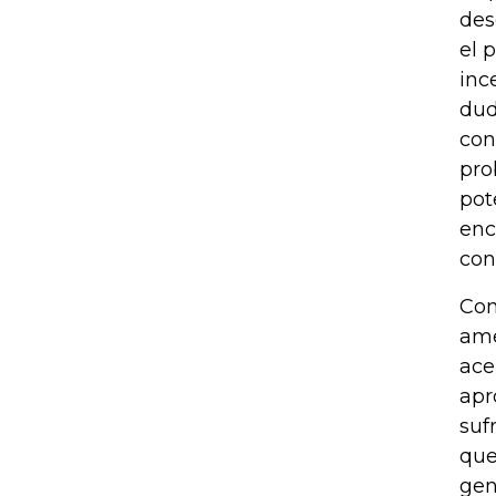
des
el 
inc
dud
con
pro
pot
enc
con
Con
ame
ace
apr
suf
que
gen