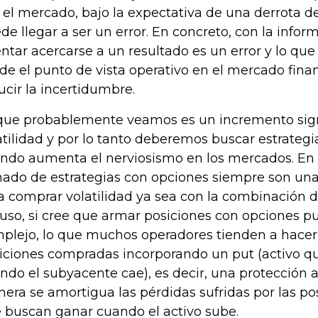
 el mercado, bajo la expectativa de una derrota
de llegar a ser un error. En concreto, con la infor
entar acercarse a un resultado es un error y lo qu
de el punto de vista operativo en el mercado financ
ucir la incertidumbre.
que probablemente veamos es un incremento signi
atilidad y por lo tanto deberemos buscar estrateg
ndo aumenta el nerviosismo en los mercados. En e
ado de estrategias con opciones siempre son una
a comprar volatilidad ya sea con la combinación de
luso, si cree que armar posiciones con opciones 
plejo, lo que muchos operadores tienden a hacer 
iciones compradas incorporando un put (activo q
ndo el subyacente cae), es decir, una protección a
era se amortigua las pérdidas sufridas por las p
 buscan ganar cuando el activo sube.