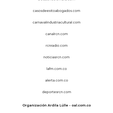
casosdeexitoabogados.com
carnavalindustriacultural.com
canalrcn.com
rcnradio.com
noticiasrcn.com
lafm.com.co
alerta.com.co
deportesrcn.com
Organización Ardila Lülle - oal.com.co