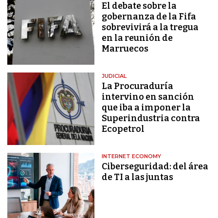
El debate sobre la
gobernanza de la Fifa
sobrevivirá a la tregua
en la reunión de
Marruecos
JUDICIAL
La Procuraduría
intervino en sanción
que iba a imponer la
Superindustria contra
Ecopetrol
INTERNET ECONOMY
Ciberseguridad: del área
de TI a las juntas