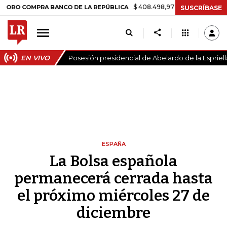
$ 408.498,97
+$ 8.753,81
+2,19%
OMPRA BANCO DE LA REPÚBLICA
SUSCRÍBASE
EN VIVO
Posesión presidencial de Abelardo de la Espriell
ESPAÑA
La Bolsa española
permanecerá cerrada hasta
el próximo miércoles 27 de
diciembre