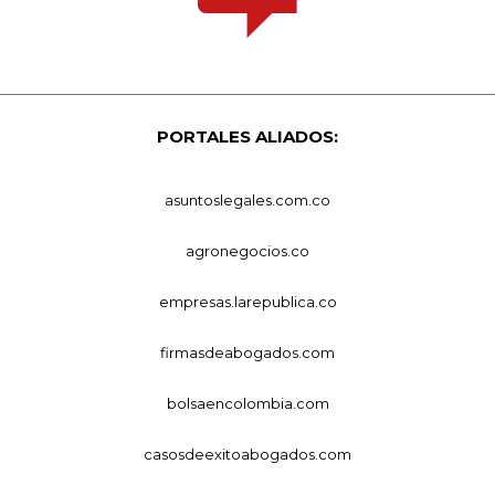
PORTALES ALIADOS:
asuntoslegales.com.co
agronegocios.co
empresas.larepublica.co
firmasdeabogados.com
bolsaencolombia.com
casosdeexitoabogados.com