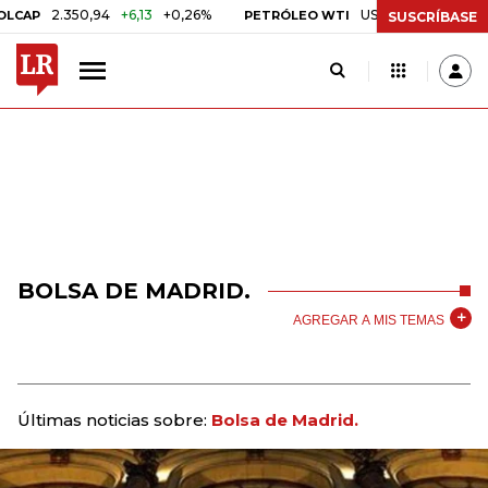
2.350,94
+6,13
+0,26%
US$ 78,01
US$ 2,92
+
AP
PETRÓLEO WTI
SUSCRÍBASE
BOLSA DE MADRID.
AGREGAR A MIS TEMAS
Últimas noticias sobre:
Bolsa de Madrid.