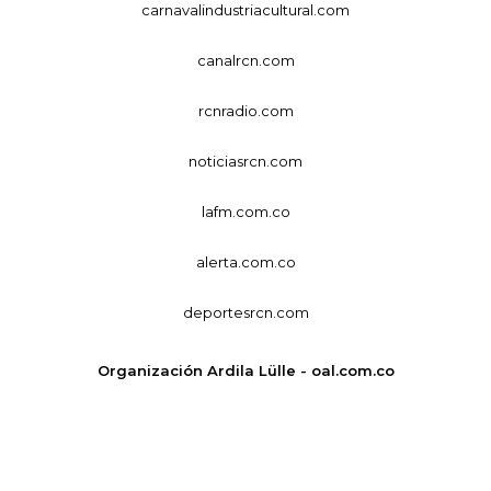
carnavalindustriacultural.com
canalrcn.com
rcnradio.com
noticiasrcn.com
lafm.com.co
alerta.com.co
deportesrcn.com
Organización Ardila Lülle - oal.com.co