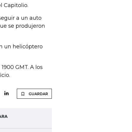
 Capitolio.
eguir a un auto
que se produjeron
n un helicóptero
s 1900 GMT. A los
icio.
GUARDAR
ARA