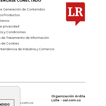
ÉNGASE CONECTADO
e Generación de Contenidos
os Productos
tenos
de privacidad
os y Condiciones
ca de Tratamiento de Información
a de Cookies
ntendencia de Industria y Comercio
Organización Ardila
Lülle - oal.com.co
om.co
alerta.com.co
NDIDO