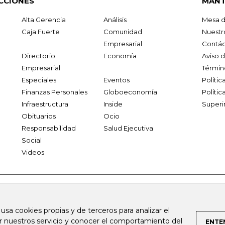
CCIONES
MANT
Alta Gerencia
Análisis
Mesa d
Caja Fuerte
Comunidad
Nuestr
Empresarial
Contác
Directorio
Economía
Aviso 
Empresarial
Términ
Especiales
Eventos
Políti
Finanzas Personales
Globoeconomía
Polític
Infraestructura
Inside
Superi
Obituarios
Ocio
Responsabilidad
Salud Ejecutiva
Social
Videos
.larepublica.co
firmasdeabogados.com
bolsaencolombia.com
 usa cookies propias y de terceros para analizar el
al.com
canalrcn.com
rcnradio.com
noticiasrcn.com
lafm.c
ar nuestros servicio y conocer el comportamiento del
ENTE