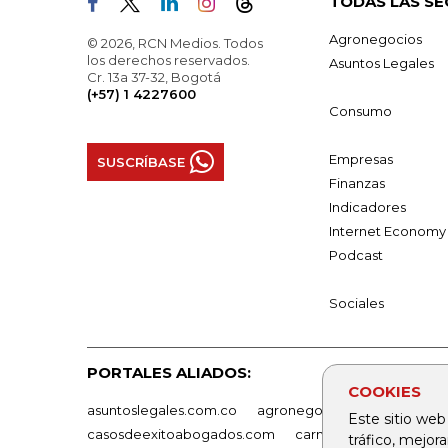
TODAS LAS SE
Agronegocios
© 2026, RCN Medios. Todos
los derechos reservados.
Asuntos Legales
Cr. 13a 37-32, Bogotá
(+57) 1 4227600
Consumo
Empresas
SUSCRÍBASE
Finanzas
Indicadores
Internet Economy
Podcast
Sociales
PORTALES ALIADOS:
COOKIES
asuntoslegales.com.co
agronegocios.co
empresas
Este sitio web
casosdeexitoabogados.com
carnavalindustriacultur
tráfico, mejor