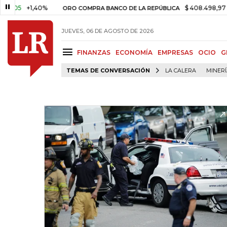
5
+1,40%
$ 408.498,97
+$ 8.
ORO COMPRA BANCO DE LA REPÚBLICA
JUEVES, 06 DE AGOSTO DE 2026
FINANZAS
ECONOMÍA
EMPRESAS
OCIO
G
TEMAS DE CONVERSACIÓN
LA CALERA
MINER