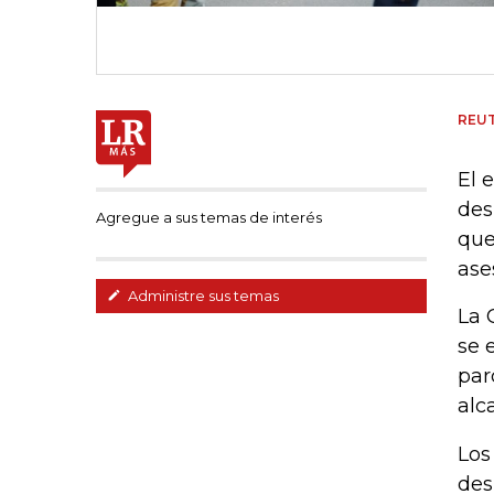
REU
El 
des
Agregue a sus temas de interés
que
ase
Administre sus temas
La 
se 
par
alc
Los
des