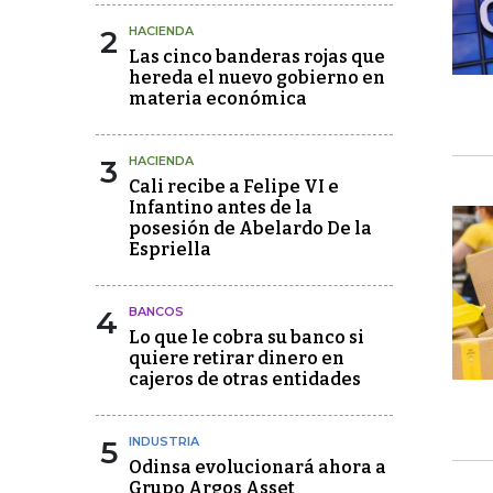
2
HACIENDA
Las cinco banderas rojas que
hereda el nuevo gobierno en
materia económica
3
HACIENDA
Cali recibe a Felipe VI e
Infantino antes de la
posesión de Abelardo De la
Espriella
4
BANCOS
Lo que le cobra su banco si
quiere retirar dinero en
cajeros de otras entidades
5
INDUSTRIA
Odinsa evolucionará ahora a
Grupo Argos Asset