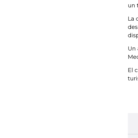
un 
La 
des
dis
Un 
Med
El 
tur