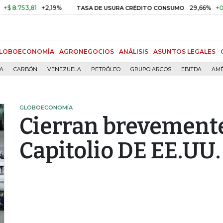
753,81
+2,19%
29,66%
+0,87%
TASA DE USURA CRÉDITO CONSUMO
LOBOECONOMÍA
AGRONEGOCIOS
ANÁLISIS
ASUNTOS LEGALES
ÍA
CARBÓN
VENEZUELA
PETRÓLEO
GRUPO ARGOS
EBITDA
AMÉ
GLOBOECONOMÍA
Cierran brevemente 
Capitolio DE EE.UU.