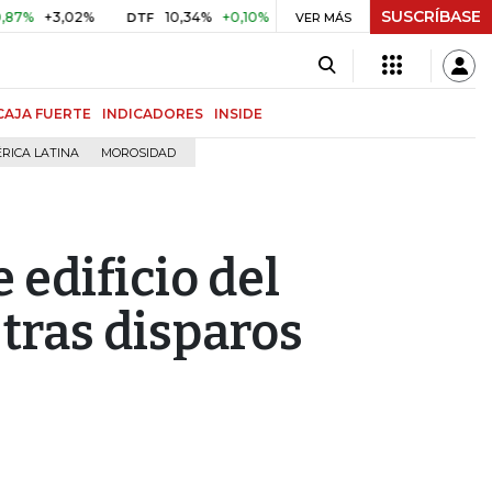
SUSCRÍBASE
+3,02%
10,34%
+0,10%
+0,98%
$ 416,91
+$ 0,05
+0
DTF
VER MÁS
UVR
CAJA FUERTE
INDICADORES
INSIDE
RICA LATINA
MOROSIDAD
edificio del
 tras disparos