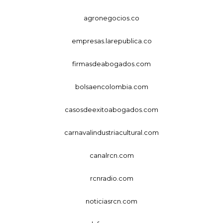
agronegocios.co
empresas.larepublica.co
firmasdeabogados.com
bolsaencolombia.com
casosdeexitoabogados.com
carnavalindustriacultural.com
canalrcn.com
rcnradio.com
noticiasrcn.com