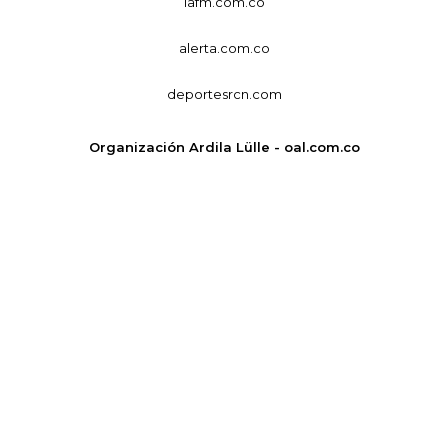
lafm.com.co
alerta.com.co
deportesrcn.com
Organización Ardila Lülle - oal.com.co