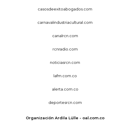
casosdeexitoabogados.com
carnavalindustriacultural.com
canalrcn.com
rcnradio.com
noticiasrcn.com
lafm.com.co
alerta.com.co
deportesrcn.com
Organización Ardila Lülle - oal.com.co