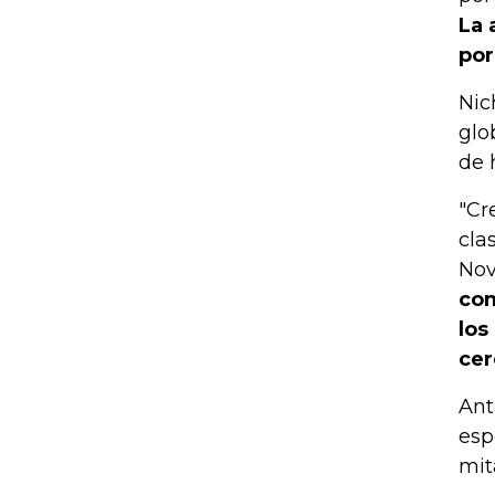
La 
por
Nic
glo
de 
"Cr
cla
Nov
com
los
cer
Ant
esp
mit