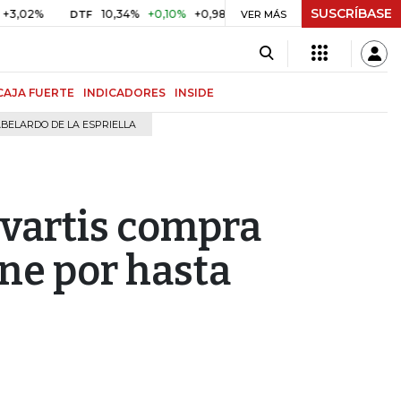
SUSCRÍBASE
10,34%
+0,10%
+0,98%
$ 416,91
+$ 0,05
+0,01%
DTF
UVR
VER MÁS
CAJA FUERTE
INDICADORES
INSIDE
BELARDO DE LA ESPRIELLA
vartis compra
ne por hasta