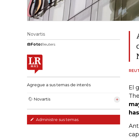
Novartis
Foto:
Reuters
REU
Agregue a sus temas de interés
El 
The
Novartis
may
has
Administre sus temas
Ant
cap