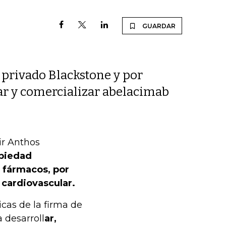
GUARDAR
l privado Blackstone y por
car y comercializar abelacimab
ir Anthos
opiedad
 fármacos, por
 cardiovascular.
cas de la firma de
 desarroll
ar,