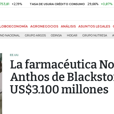
+2,19%
29,66%
+0,87%
+3,02%
TASA DE USURA CRÉDITO CONSUMO
LOBOECONOMÍA
AGRONEGOCIOS
ANÁLISIS
ASUNTOS LEGALES
RNO NACIONAL
GRUPO ARGOS
ODINSA
HOGAR
GRUPO NUTRESA
A
EE.UU.
La farmacéutica No
Anthos de Blacksto
US$3.100 millones