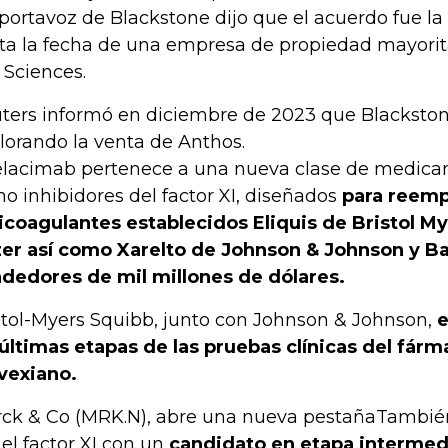
portavoz de Blackstone dijo que el acuerdo fue l
ta la fecha de una empresa de propiedad mayorit
e Sciences.
ters informó en diciembre de 2023 que Blacksto
lorando la venta de Anthos.
lacimab pertenece a una nueva clase de medica
o inhibidores del factor XI, diseñados
para reempl
icoagulantes establecidos Eliquis de Bristol My
zer así como Xarelto de Johnson & Johnson y B
dedores de mil millones de dólares.
stol-Myers Squibb, junto con Johnson & Johnson,
e
 últimas etapas de las pruebas clínicas del fár
vexiano.
ck & Co (MRK.N), abre una nueva pestañaTambién 
 el factor XI con un
candidato en etapa intermedi