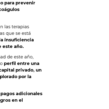
to para prevenir
 coágulos
 las terapias
as que se está
a insuficiencia
e este año.
tad de este año,
to
perfil entre una
apital privado, un
lorado por la
 pagos adicionales
gros en el