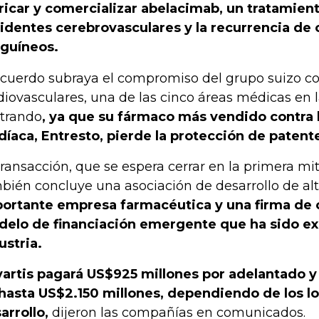
ricar y comercializar abelacimab, un tratamien
identes cerebrovasculares y la recurrencia de
guíneos.
acuerdo subraya el compromiso del grupo suizo con
diovasculares, una de las cinco áreas médicas en l
trando
, ya que su fármaco más vendido contra l
díaca, Entresto, pierde la protección de patent
transacción, que se espera cerrar en la primera mi
bién concluye una asociación de desarrollo de al
ortante empresa farmacéutica y una firma de c
elo de financiación emergente que ha sido exp
ustria.
artis pagará US$925 millones por adelantado y
hasta US$2.150 millones, dependiendo de los lo
arrollo,
dijeron las compañías en comunicados.