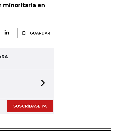
ón
minoritaria en
GUARDAR
ARA
Next slide
SUSCRÍBASE YA