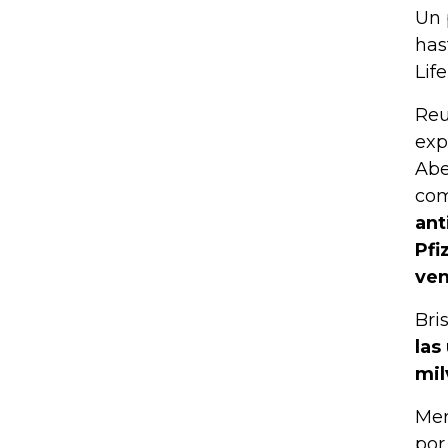
Un 
has
Lif
Reu
exp
Abe
com
ant
Pfi
ven
Bri
las
mil
Mer
por