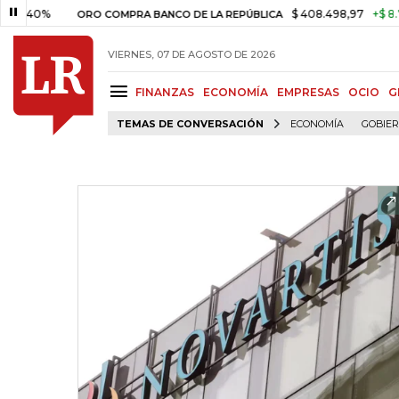
%
$ 408.498,97
+$ 8.753,81
ORO COMPRA BANCO DE LA REPÚBLICA
VIERNES, 07 DE AGOSTO DE 2026
FINANZAS
ECONOMÍA
EMPRESAS
OCIO
G
TEMAS DE CONVERSACIÓN
ECONOMÍA
GOBIE