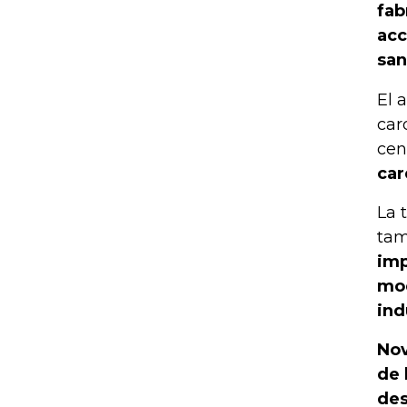
fab
acc
san
El 
car
cen
car
La 
tam
imp
mod
ind
Nov
de 
des