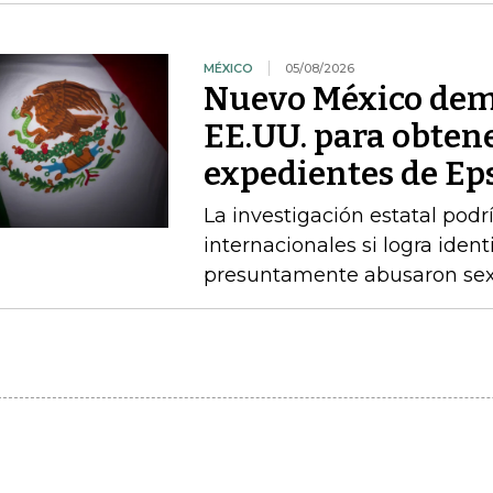
MÉXICO
05/08/2026
Nuevo México dem
EE.UU. para obtene
expedientes de Ep
La investigación estatal pod
internacionales si logra ident
presuntamente abusaron sex