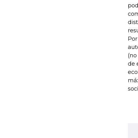
pod
com
dis
resu
Por
aut
(no
de 
eco
máx
soci