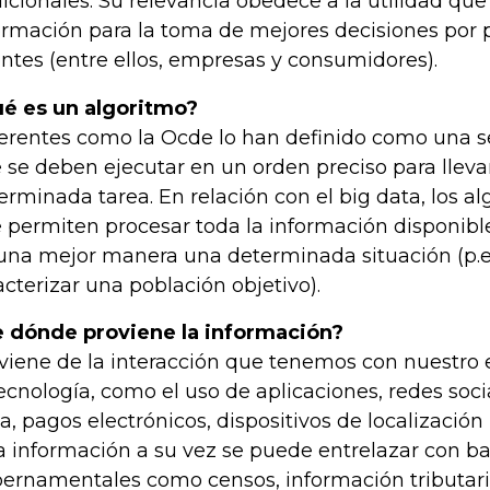
dicionales. Su relevancia obedece a la utilidad que
ormación para la toma de mejores decisiones por p
ntes (entre ellos, empresas y consumidores).
é es un algoritmo?
erentes como la Ocde lo han definido como una s
 se deben ejecutar en un orden preciso para lleva
erminada tarea. En relación con el big data, los al
 permiten procesar toda la información disponib
una mejor manera una determinada situación (p.ej.
acterizar una población objetivo).
 dónde proviene la información?
viene de la interacción que tenemos con nuestro 
tecnología, como el uso de aplicaciones, redes soc
ea, pagos electrónicos, dispositivos de localización 
a información a su vez se puede entrelazar con b
ernamentales como censos, información tributaria