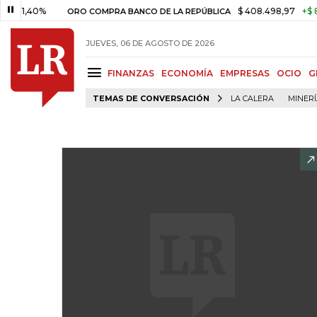
40%
$ 408.498,97
+$ 8.753,81
ORO COMPRA BANCO DE LA REPÚBLICA
JUEVES, 06 DE AGOSTO DE 2026
FINANZAS
ECONOMÍA
EMPRESAS
OCIO
G
TEMAS DE CONVERSACIÓN
LA CALERA
MINER