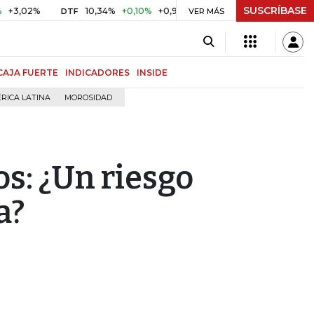
SUSCRÍBASE
%
10,34%
+0,10%
+0,98%
$ 416,86
+$ 0,05
+0,01%
DTF
UVR
VER MÁS
CAJA FUERTE
INDICADORES
INSIDE
RICA LATINA
MOROSIDAD
os: ¿Un riesgo
a?