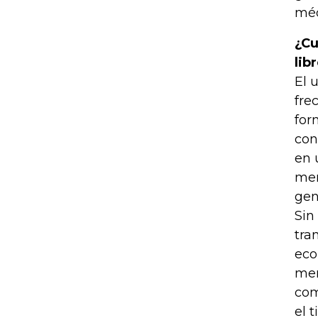
méd
¿Cu
lib
El 
fre
for
con
en 
men
gen
Sin
tra
eco
mer
com
el 