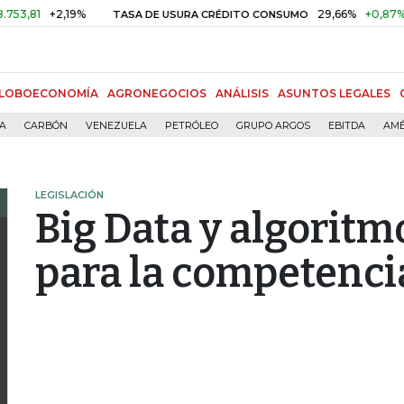
+2,19%
29,66%
+0,87%
+3,02
TASA DE USURA CRÉDITO CONSUMO
LOBOECONOMÍA
AGRONEGOCIOS
ANÁLISIS
ASUNTOS LEGALES
ÍA
CARBÓN
VENEZUELA
PETRÓLEO
GRUPO ARGOS
EBITDA
AMÉ
LEGISLACIÓN
Big Data y algoritm
para la competenci