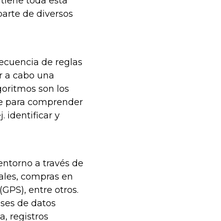
 tiene toda esta
arte de diversos
ecuencia de reglas
r a cabo una
goritmos son los
le para comprender
 identificar y
entorno a través de
iales, compras en
(GPS), entre otros.
ases de datos
, registros