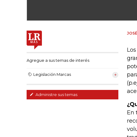
JOSÉ
Los
gra
Agregue a sus temas de interés
pot
par
Legislación Marcas
(p.
ace
Administre sus temas
¿Qu
En 
rec
vol