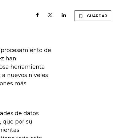
GUARDAR
el procesamiento de
ez han
rosa herramienta
s a nuevos niveles
ciones más
dades de datos
 que por su
mientas