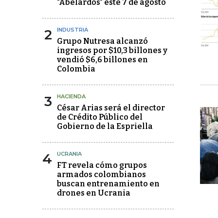
"Abelardos" este 7 de agosto
2
INDUSTRIA
Grupo Nutresa alcanzó
ingresos por $10,3 billones y
vendió $6,6 billones en
Colombia
3
HACIENDA
César Arias será el director
de Crédito Público del
Gobierno de la Espriella
4
UCRANIA
FT revela cómo grupos
armados colombianos
buscan entrenamiento en
drones en Ucrania