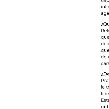
tra
inf
age
¿Qu
Ref
que
det
que
de 
car
¿De
Pro
la 
lín
Est
gub