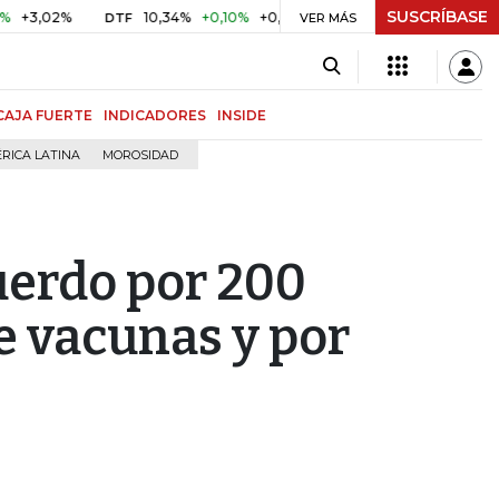
SUSCRÍBASE
2%
10,34%
+0,10%
+0,98%
$ 416,86
+$ 0,05
+0,01%
DTF
UVR
VER MÁS
CAJA FUERTE
INDICADORES
INSIDE
RICA LATINA
MOROSIDAD
uerdo por 200
e vacunas y por