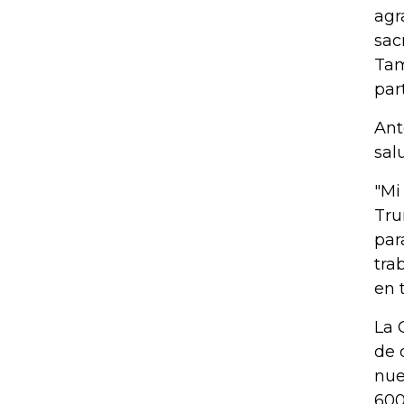
agr
sac
Tam
par
Ant
sal
"Mi
Tru
par
tra
en 
La 
de 
nue
600