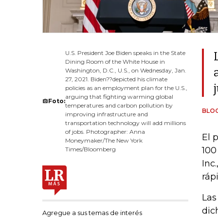
U.S. President Joe Biden speaks in the State
Dining Room of the White House in
Washington, D.C., U.S., on Wednesday, Jan.
27, 2021. Biden??depicted his climate
policies as an employment plan for the U.S.,
arguing that fighting warming global
Foto:
temperatures and carbon pollution by
BLO
improving infrastructure and
transportation technology will add millions
of jobs. Photographer: Anna
El 
Moneymaker/The New York
100
Times/Bloomberg
Inc
ráp
Las
dic
Agregue a sus temas de interés