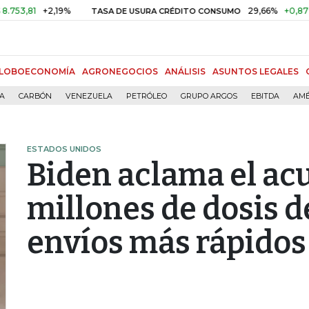
1
+2,19%
29,66%
+0,87%
+3,0
TASA DE USURA CRÉDITO CONSUMO
LOBOECONOMÍA
AGRONEGOCIOS
ANÁLISIS
ASUNTOS LEGALES
ÍA
CARBÓN
VENEZUELA
PETRÓLEO
GRUPO ARGOS
EBITDA
AMÉ
ESTADOS UNIDOS
Biden aclama el ac
millones de dosis d
envíos más rápidos