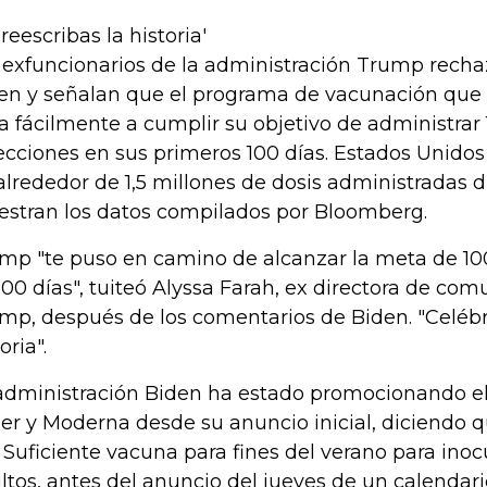
 reescribas la historia'
 exfuncionarios de la administración Trump rechaz
en y señalan que el programa de vacunación que 
va fácilmente a cumplir su objetivo de administrar
ecciones en sus primeros 100 días. Estados Unido
alrededor de 1,5 millones de dosis administradas 
stran los datos compilados por Bloomberg.
mp "te puso en camino de alcanzar la meta de 100
100 días", tuiteó Alyssa Farah, ex directora de co
mp, después de los comentarios de Biden. "Celébre
oria".
administración Biden ha estado promocionando el
zer y Moderna desde su anuncio inicial, diciendo qu
 Suficiente vacuna para fines del verano para inocu
ltos, antes del anuncio del jueves de un calendar