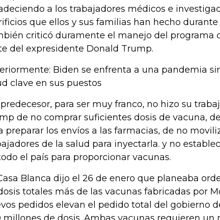
adeciendo a los trabajadores médicos e investigad
rificios que ellos y sus familias han hecho durante e
bién criticó duramente el manejo del programa 
te del expresidente Donald Trump.
eriormente: Biden se enfrenta a una pandemia sin
ud clave en sus puestos
 predecesor, para ser muy franco, no hizo su trabaj
mp de no comprar suficientes dosis de vacuna, d
a preparar los envíos a las farmacias, de no movili
bajadores de la salud para inyectarla. y no establec
todo el país para proporcionar vacunas.
Casa Blanca dijo el 26 de enero que planeaba ord
dosis totales más de las vacunas fabricadas por Mo
vos pedidos elevan el pedido total del gobierno 
 millones de dosis. Ambas vacunas requieren un