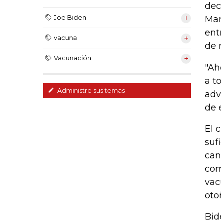
dec
Joe Biden
Mar
ent
vacuna
de 
Vacunación
"Ah
a t
Administre sus temas
adv
de 
El 
suf
can
com
vac
oto
Bid