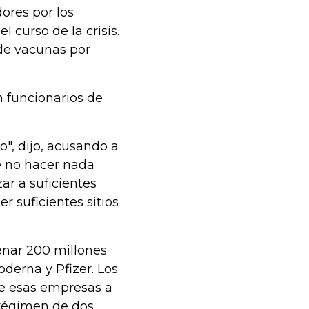
ores por los
l curso de la crisis.
de vacunas por
 funcionarios de
o", dijo, acusando a
e no hacer nada
zar a suficientes
er suficientes sitios
enar 200 millones
derna y Pfizer. Los
de esas empresas a
 régimen de dos