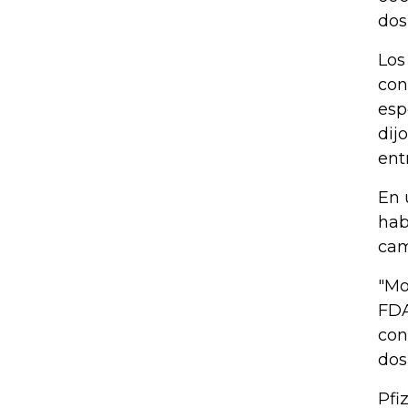
dos
Los
con
esp
dij
ent
En 
hab
cam
"Mo
FDA
con
dos
Pfi