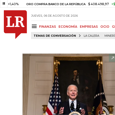
40%
$ 408.498,97
+$ 8.753,8
ORO COMPRA BANCO DE LA REPÚBLICA
JUEVES, 06 DE AGOSTO DE 2026
FINANZAS
ECONOMÍA
EMPRESAS
OCIO
G
TEMAS DE CONVERSACIÓN
LA CALERA
MINER