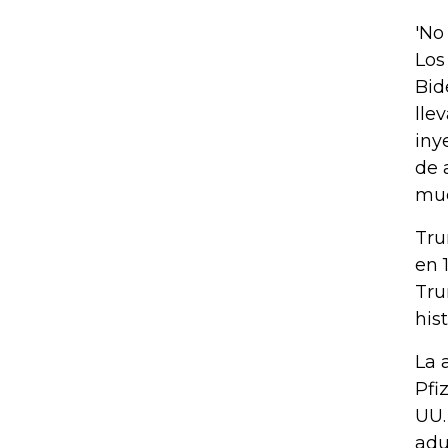
'No
Los
Bid
lle
iny
de 
mue
Tru
en 
Tru
hist
La 
Pfi
UU.
adu