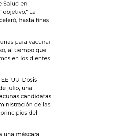
de Salud en
 objetivo." La
eleró, hasta fines
cunas para vacunar
so, al tiempo que
imos en los dientes
 EE. UU. Dosis
e julio, una
vacunas candidatas,
inistración de las
principios del
ba una máscara,