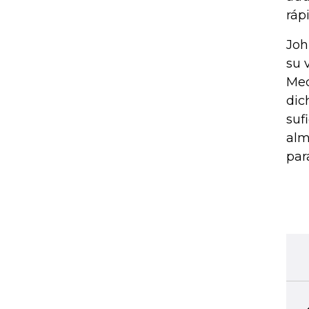
ráp
Joh
su 
Med
dic
suf
alm
par