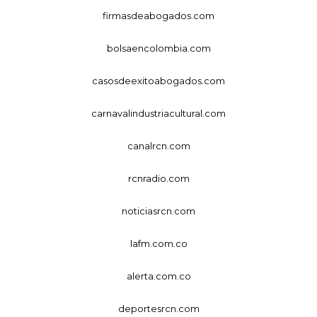
firmasdeabogados.com
bolsaencolombia.com
casosdeexitoabogados.com
carnavalindustriacultural.com
canalrcn.com
rcnradio.com
noticiasrcn.com
lafm.com.co
alerta.com.co
deportesrcn.com