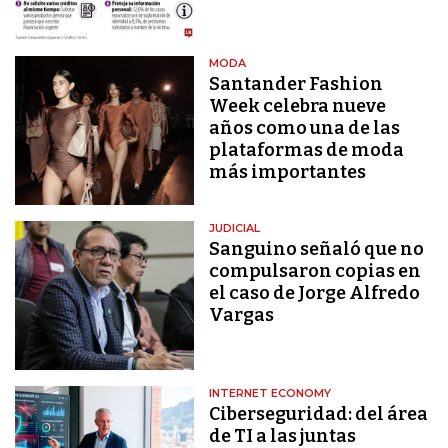
MODA
Santander Fashion
Week celebra nueve
años como una de las
plataformas de moda
más importantes
JUDICIAL
Sanguino señaló que no
compulsaron copias en
el caso de Jorge Alfredo
Vargas
INTERNET ECONOMY
Ciberseguridad: del área
de TI a las juntas