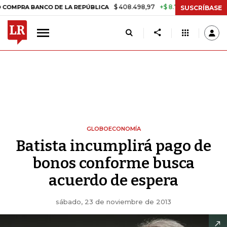
$ 408.498,97
+$ 8.753,81
+2,19%
RA BANCO DE LA REPÚBLICA
TAS
SUSCRÍBASE
GLOBOECONOMÍA
Batista incumplirá pago de
bonos conforme busca
acuerdo de espera
sábado, 23 de noviembre de 2013