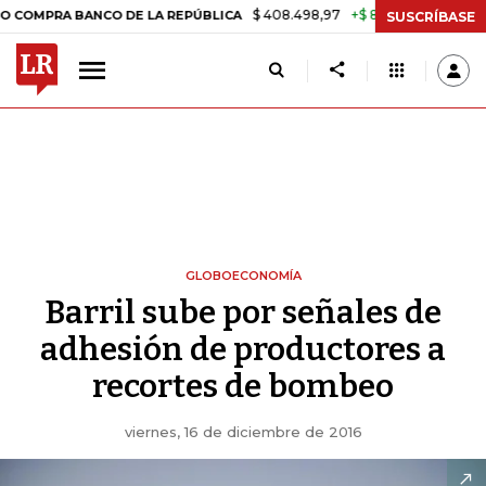
$ 408.498,97
+$ 8.753,81
+2,19%
A BANCO DE LA REPÚBLICA
TASA
SUSCRÍBASE
GLOBOECONOMÍA
Barril sube por señales de
adhesión de productores a
recortes de bombeo
viernes, 16 de diciembre de 2016