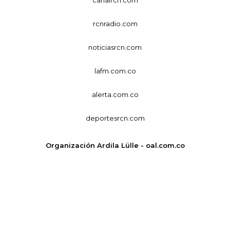
rcnradio.com
noticiasrcn.com
lafm.com.co
alerta.com.co
deportesrcn.com
Organización Ardila Lülle - oal.com.co