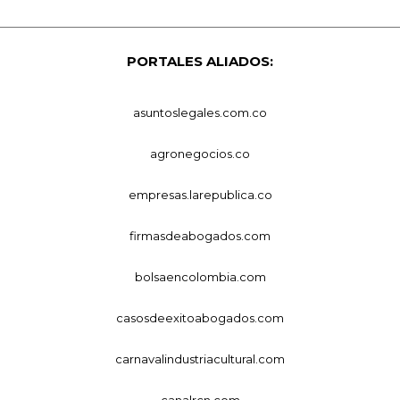
PORTALES ALIADOS:
asuntoslegales.com.co
agronegocios.co
empresas.larepublica.co
firmasdeabogados.com
bolsaencolombia.com
casosdeexitoabogados.com
carnavalindustriacultural.com
canalrcn.com