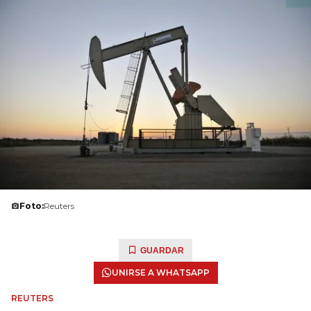
Foto:
Reuters
GUARDAR
UNIRSE A WHATSAPP
REUTERS