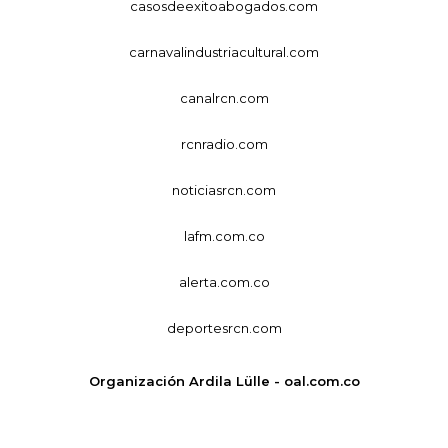
casosdeexitoabogados.com
carnavalindustriacultural.com
canalrcn.com
rcnradio.com
noticiasrcn.com
lafm.com.co
alerta.com.co
deportesrcn.com
Organización Ardila Lülle - oal.com.co