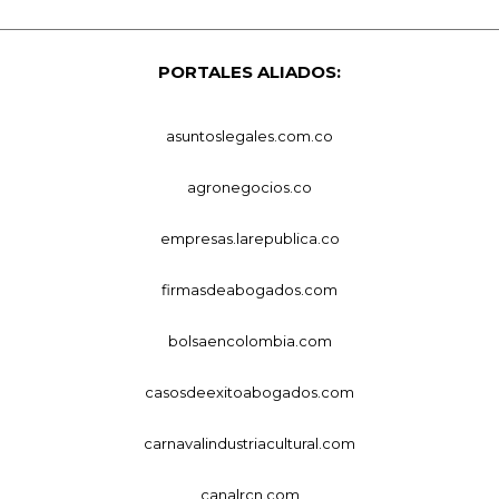
PORTALES ALIADOS:
asuntoslegales.com.co
agronegocios.co
empresas.larepublica.co
firmasdeabogados.com
bolsaencolombia.com
casosdeexitoabogados.com
carnavalindustriacultural.com
canalrcn.com