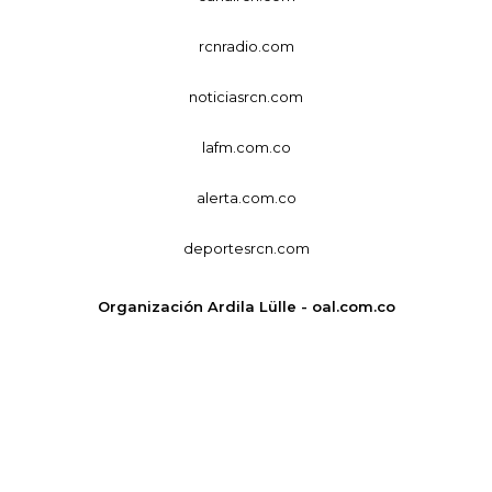
rcnradio.com
noticiasrcn.com
lafm.com.co
alerta.com.co
deportesrcn.com
Organización Ardila Lülle - oal.com.co