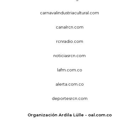
carnavalindustriacultural.com
canalrcn.com
rcnradio.com
noticiasrcn.com
lafm.com.co
alerta.com.co
deportesrcn.com
Organización Ardila Lülle - oal.com.co