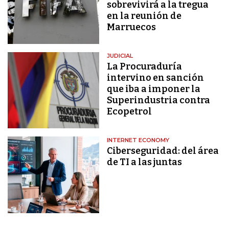
sobrevivirá a la tregua
en la reunión de
Marruecos
JUDICIAL
La Procuraduría
intervino en sanción
que iba a imponer la
Superindustria contra
Ecopetrol
INTERNET ECONOMY
Ciberseguridad: del área
de TI a las juntas