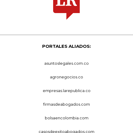
PORTALES ALIADOS:
asuntoslegales.com.co
agronegocios.co
empresas.larepublica.co
firmasdeabogados.com
bolsaencolombia.com
casosdeexitoabogados.com